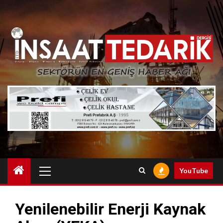
Skip
to
content
Primary
YouTube
Menu
Yenilenebilir Enerji Kaynak