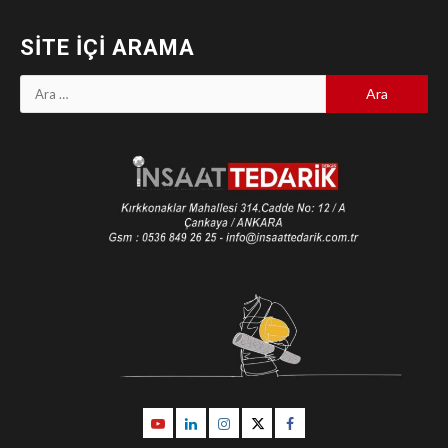
SITE İÇI ARAMA
Arama:
Youtube
Linkedin
İnstagram
Twitter
Facebook