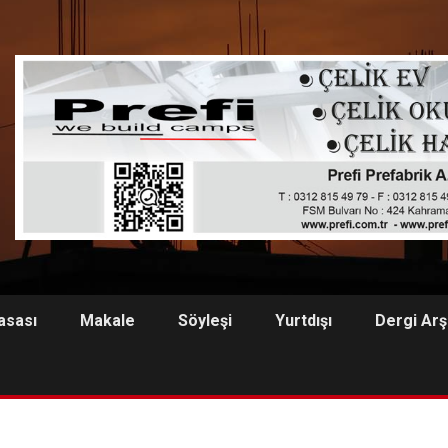
asası
Makale
Söyleşi
Yurtdışı
Dergi Arş