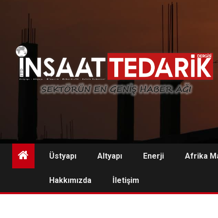
Skip
to
content
Üstyapı
Altyapı
Enerji
Afrika M
Hakkımızda
İletişim