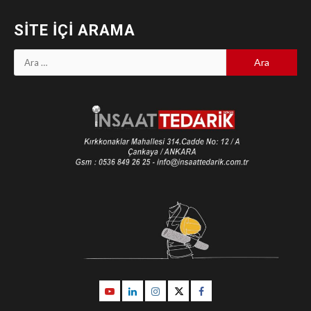
SITE İÇI ARAMA
Arama:
Youtube
Linkedin
İnstagram
Twitter
Facebook