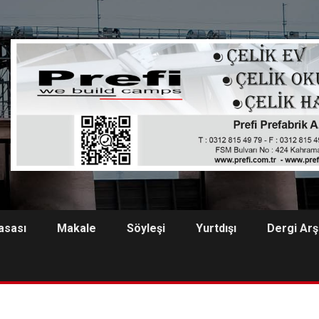
asası
Makale
Söyleşi
Yurtdışı
Dergi Arş