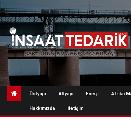
Skip
to
content
Üstyapı
Altyapı
Enerji
Afrika M
Hakkımızda
İletişim