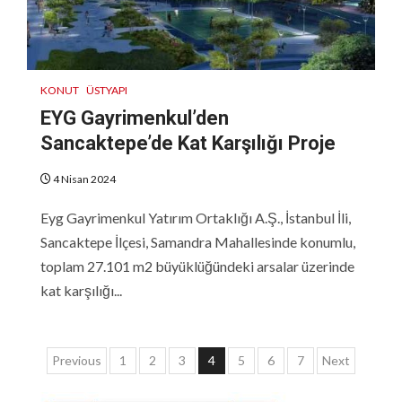
KONUT
ÜSTYAPI
EYG Gayrimenkul’den
Sancaktepe’de Kat Karşılığı Proje
4 Nisan 2024
Eyg Gayrimenkul Yatırım Ortaklığı A.Ş., İstanbul İli,
Sancaktepe İlçesi, Samandra Mahallesinde konumlu,
toplam 27.101 m2 büyüklüğündeki arsalar üzerinde
kat karşılığı...
Yazı
Previous
1
2
3
4
5
6
7
Next
sayfalaması