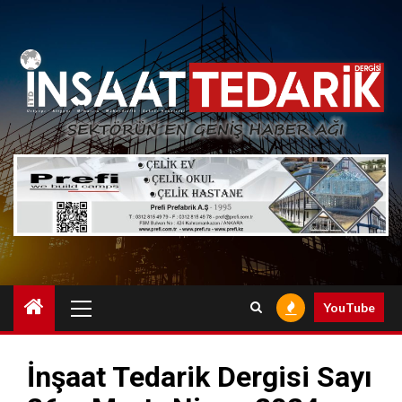
Skip
to
content
Primary
YouTube
Menu
İnşaat Tedarik Dergisi Sayı