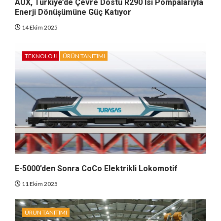
AUX, Türkiye’de Çevre Dostu R290 Isı Pompalarıyla
Enerji Dönüşümüne Güç Katıyor
14 Ekim 2025
TEKNOLOJI
ÜRÜN TANITIMI
E-5000’den Sonra CoCo Elektrikli Lokomotif
11 Ekim 2025
ÜRÜN TANITIMI