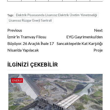
Elektrik Piyasasında Lisanssız Elektrik Üretim Yönetmeliği
Tags:
Lisanssız Rüzgar Enerji Santrali
Continue
Previous
Next
Reading
İzmir’in Tramvay Filosu
EYG Gayrimenkul’den
Büyüyor. 26 Araçlık İhale 17
Sancaktepe’de Kat Karşılığı
Nisan’da Yapılacak
Proje
İLGINIZI ÇEKEBILIR
ENERJI