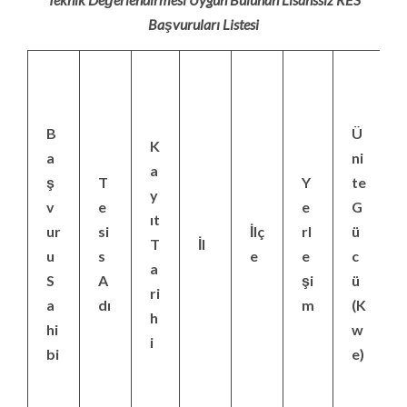
Başvuruları Listesi
B
Ü
K
a
ni
a
ş
T
Y
te
y
v
e
e
G
ıt
ur
si
İlç
rl
ü
T
İl
u
s
e
e
c
a
S
A
şi
ü
ri
a
dı
m
(K
h
hi
w
i
bi
e)