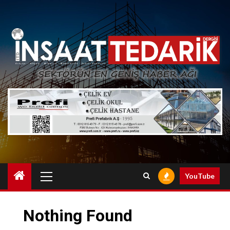
Skip
to
content
Primary
YouTube
Menu
Nothing Found