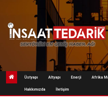
Skip
to
content
Üstyapı
Altyapı
Enerji
Afrika M
Hakkımızda
İletişim