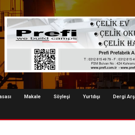
asası
Makale
Söyleşi
Yurtdışı
Dergi Arş