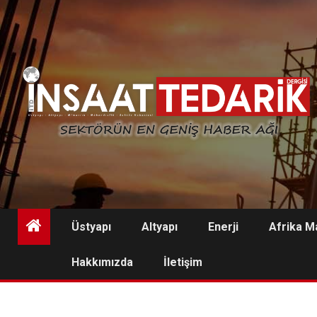
Skip
to
content
Üstyapı
Altyapı
Enerji
Afrika M
Hakkımızda
İletişim