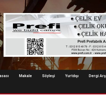
asası
Makale
Söyleşi
Yurtdışı
Dergi Arş