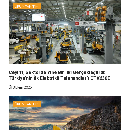
ÜRÜN TANITIMI
Ceylift, Sektörde Yine Bir İlki Gerçekleştirdi:
Türkiye’nin İlk Elektrikli Telehandler’ı CTX630E
3 Ekim 2025
ÜRÜN TANITIMI