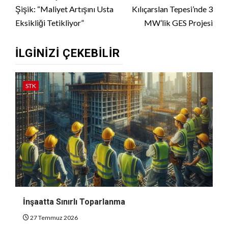
Şişik: “Maliyet Artışını Usta
Kılıçarslan Tepesi’nde 3
Eksikliği Tetikliyor”
MW’lik GES Projesi
İLGINIZI ÇEKEBILIR
STK
İnşaatta Sınırlı Toparlanma
27 Temmuz 2026