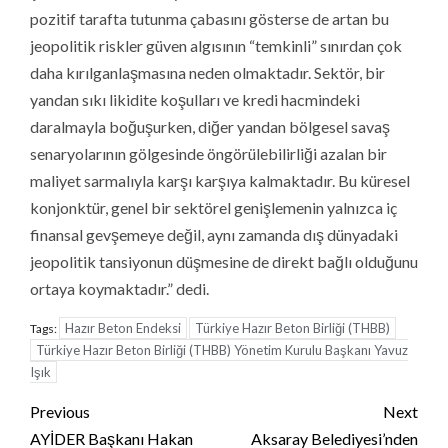
pozitif tarafta tutunma çabasını gösterse de artan bu
jeopolitik riskler güven algısının “temkinli” sınırdan çok
daha kırılganlaşmasına neden olmaktadır. Sektör, bir
yandan sıkı likidite koşulları ve kredi hacmindeki
daralmayla boğuşurken, diğer yandan bölgesel savaş
senaryolarının gölgesinde öngörülebilirliği azalan bir
maliyet sarmalıyla karşı karşıya kalmaktadır. Bu küresel
konjonktür, genel bir sektörel genişlemenin yalnızca iç
finansal gevşemeye değil, aynı zamanda dış dünyadaki
jeopolitik tansiyonun düşmesine de direkt bağlı olduğunu
ortaya koymaktadır.” dedi.
Hazır Beton Endeksi
Türkiye Hazır Beton Birliği (THBB)
Tags:
Türkiye Hazır Beton Birliği (THBB) Yönetim Kurulu Başkanı Yavuz
Işık
Continue
Previous
Next
Reading
AYİDER Başkanı Hakan
Aksaray Belediyesi’nden