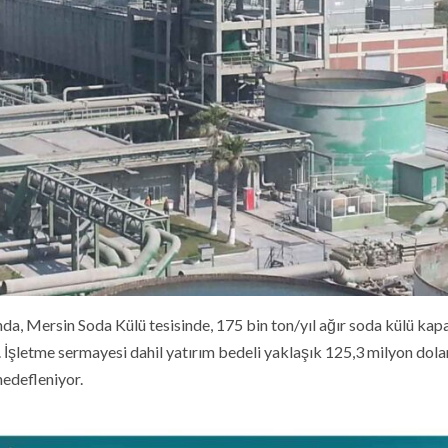
a, Mersin Soda Külü tesisinde, 175 bin ton/yıl ağır soda külü kap
u. İşletme sermayesi dahil yatırım bedeli yaklaşık 125,3 milyon dola
hedefleniyor.