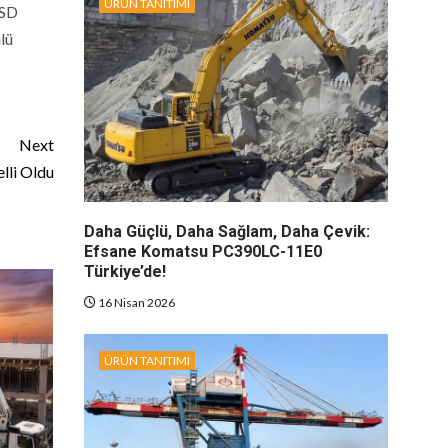
ÜRÜN TANITIMI
USD
lü
Next
lli Oldu
Daha Güçlü, Daha Sağlam, Daha Çevik:
Efsane Komatsu PC390LC-11E0
Türkiye’de!
16 Nisan 2026
ÜRÜN TANITIMI