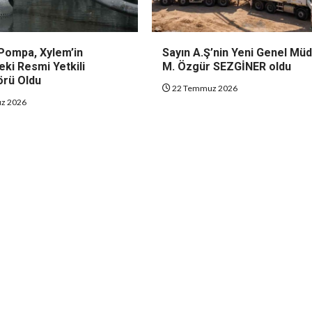
Pompa, Xylem’in
Sayın A.Ş’nin Yeni Genel Mü
eki Resmi Yetkili
M. Özgür SEZGİNER oldu
örü Oldu
22 Temmuz 2026
z 2026