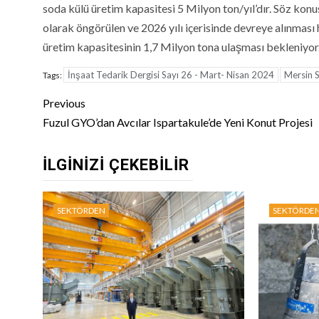
soda külü üretim kapasitesi 5 Milyon ton/yıl’dır. Söz kon
olarak öngörülen ve 2026 yılı içerisinde devreye alınması 
üretim kapasitesinin 1,7 Milyon tona ulaşması bekleniyor
İnşaat Tedarik Dergisi Sayı 26 - Mart- Nisan 2024
Mersin S
Tags:
Continue
Previous
Reading
Fuzul GYO’dan Avcılar Ispartakule’de Yeni Konut Projesi
İLGINIZI ÇEKEBILIR
SEKTÖRDEN
SEKTÖRDE