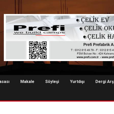
asası
Makale
Söyleşi
Yurtdışı
Dergi Arş