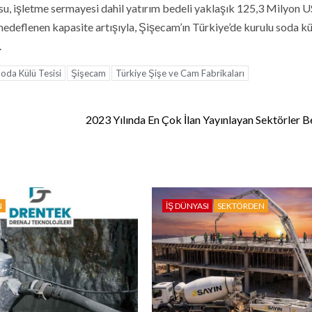
usu, işletme sermayesi dahil yatırım bedeli yaklaşık 125,3 Milyon 
hedeflenen kapasite artışıyla, Şişecam’ın Türkiye’de kurulu soda kü
.
oda Külü Tesisi
Şişecam
Türkiye Şişe ve Cam Fabrikaları
2023 Yılında En Çok İlan Yayınlayan Sektörler Be
N
İŞ DÜNYASI
SEKTÖRDEN