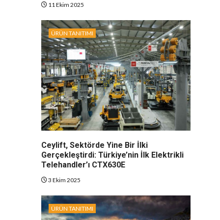
11 Ekim 2025
ÜRÜN TANITIMI
Ceylift, Sektörde Yine Bir İlki
Gerçekleştirdi: Türkiye’nin İlk Elektrikli
Telehandler’ı CTX630E
3 Ekim 2025
ÜRÜN TANITIMI