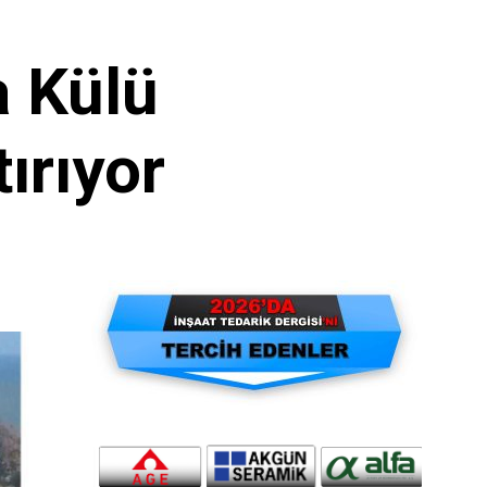
 Külü
ırıyor