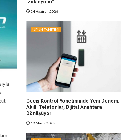
İzolasyonu”
24 Haziran 2026
ÜRÜN TANITIMI
sıyla
a
cut
Geçiş Kontrol Yönetiminde Yeni Dönem:
Akıllı Telefonlar, Dijital Anahtara
Dönüşüyor
18 Mayıs 2026
plam