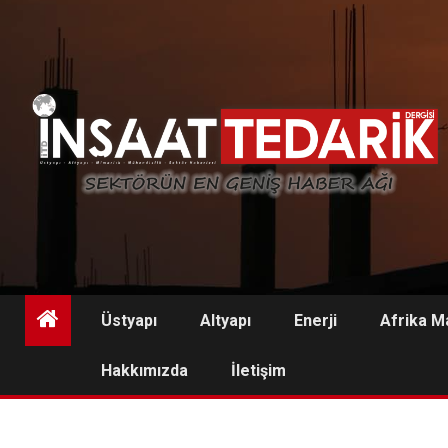
Skip
to
content
Üstyapı
Altyapı
Enerji
Afrika M
Hakkımızda
İletişim