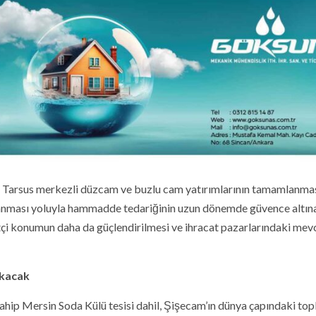
n Tarsus merkezli düzcam ve buzlu cam yatırımlarının tamamlanma
şılanması yoluyla hammadde tedariğinin uzun dönemde güvence altın
etçi konumun daha da güçlendirilmesi ve ihracat pazarlarındaki mev
ıkacak
sahip Mersin Soda Külü tesisi dahil, Şişecam’ın dünya çapındaki to