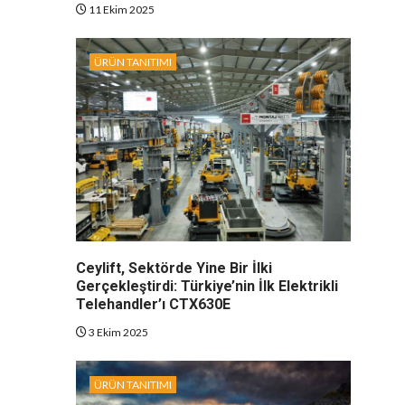
11 Ekim 2025
ÜRÜN TANITIMI
Ceylift, Sektörde Yine Bir İlki
Gerçekleştirdi: Türkiye’nin İlk Elektrikli
Telehandler’ı CTX630E
3 Ekim 2025
ÜRÜN TANITIMI