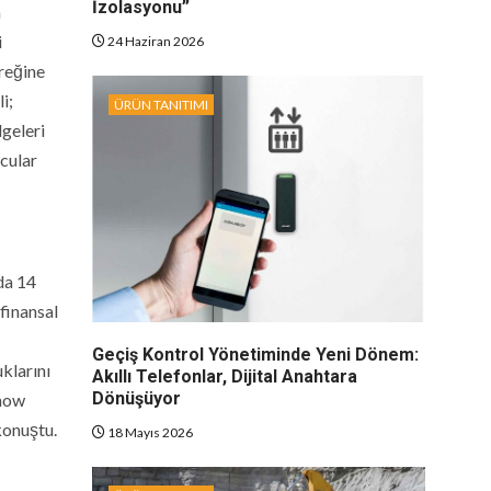
İzolasyonu”
n
i
24 Haziran 2026
reğine
i;
ÜRÜN TANITIMI
geleri
ncular
da 14
finansal
Geçiş Kontrol Yönetiminde Yeni Dönem:
klarını
Akıllı Telefonlar, Dijital Anahtara
Dönüşüyor
-how
konuştu.
18 Mayıs 2026