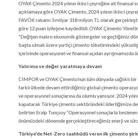
OYAK Çimento 2024 yılının ikinci çeyreğine ait finansal 
açıklamaya göre OYAK Çimento, 2024 yılının ikinci çeyre
FAVÖK rakamı 3 milyar 318 milyon TL olarak gerçekleşti
göre 12 puan iyileşme kaydedildi. OYAK Çimento Yönetim Ku
“Değişen makro ekonomik göstergeler ve geçtiğimiz döne
başta olmak üzere yurtiçi çimento tüketimindeki yükseliş 
içerisinde operasyonel ve finansal açıdan ayrışmamızda ön
Yatırıma ve değer yaratmaya devam
CIMPOR ve OYAK Çimento’nun tüm dünyada sağlıklı bir ş
farklı ülkede devam ettirdiğimiz global çimento operasy
ve operasyonel sonuçlarına da olumlu yansıyor. 2024 yılı
kapatarak Türkiye çimento sektöründeki liderliğimize deva
belirten Eralp Tunçsoy “Operasyonel sonuçlarla beslene
önümüzdeki dönemde gerçekleştireceğimiz enerji ve sürdü
Türkiye’de Net-Zero taahhüdü veren ilk çimento şirk