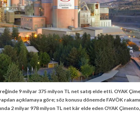
eyreğinde 9 milyar 375 milyon TL net satış elde etti. OYAK Çim
yapılan açıklamaya göre; söz konusu dönemde FAVÖK rakamı
rısında 2 milyar 978 milyon TL net kâr elde eden OYAK Çimento