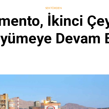
SEKTÖRDEN
ento, İkinci Çe
yümeye Devam E