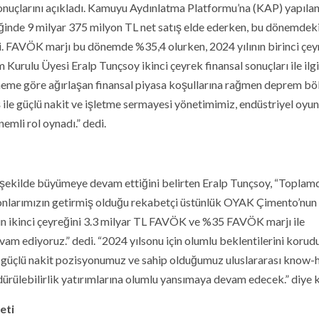
sonuçlarını açıkladı. Kamuyu Aydınlatma Platformu’na (KAP) yapıla
ğinde 9 milyar 375 milyon TL net satış elde ederken, bu dönemdek
. FAVÖK marjı bu dönemde %35,4 olurken, 2024 yılının birinci çey
rulu Üyesi Eralp Tunçsoy ikinci çeyrek finansal sonuçları ile ilgil
me göre ağırlaşan finansal piyasa koşullarına rağmen deprem böl
ile güçlü nakit ve işletme sermayesi yönetimimiz, endüstriyel oyu
emli rol oynadı.” dedi.
ekilde büyümeye devam ettiğini belirten Eralp Tunçsoy, “Toplam
onlarımızın getirmiş olduğu rekabetçi üstünlük OYAK Çimento’nun 
nın ikinci çeyreğini 3.3 milyar TL FAVÖK ve %35 FAVÖK marjı ile
m ediyoruz.” dedi. “2024 yılsonu için olumlu beklentilerini korudu
n güçlü nakit pozisyonumuz ve sahip olduğumuz uluslararası know
rülebilirlik yatırımlarına olumlu yansımaya devam edecek.” diye 
eti