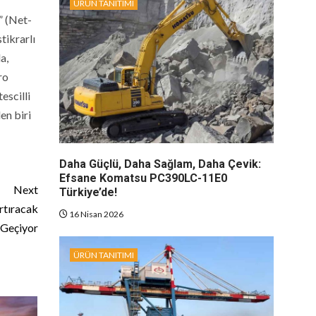
ÜRÜN TANITIMI
” (Net-
ikrarlı
a,
ro
escilli
en biri
Daha Güçlü, Daha Sağlam, Daha Çevik:
Efsane Komatsu PC390LC-11E0
Next
Türkiye’de!
Artıracak
16 Nisan 2026
 Geçiyor
ÜRÜN TANITIMI