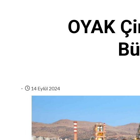
OYAK Çim
Bü
14 Eylül 2024