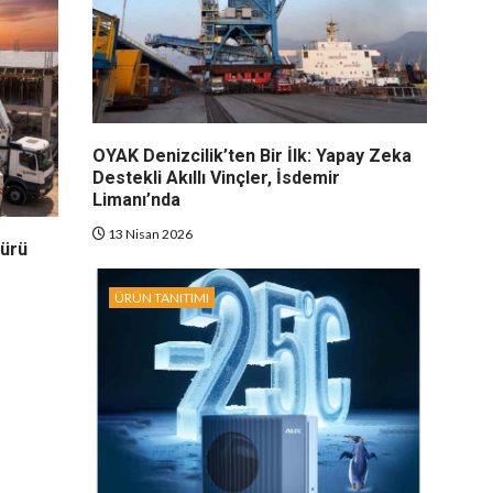
OYAK Denizcilik’ten Bir İlk: Yapay Zeka
Destekli Akıllı Vinçler, İsdemir
Limanı’nda
13 Nisan 2026
dürü
ÜRÜN TANITIMI