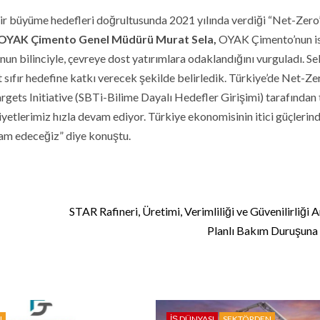
r büyüme hedefleri doğrultusunda 2021 yılında verdiği “Net-Zero
OYAK Çimento Genel Müdürü Murat Sela,
OYAK Çimento’nun ist
n bilinciyle, çevreye dost yatırımlara odaklandığını vurguladı. Sel
 sıfır hedefine katkı verecek şekilde belirledik. Türkiye’de Net-Ze
gets Initiative (SBTi-Bilime Dayalı Hedefler Girişimi) tarafından t
tlerimiz hızla devam ediyor. Türkiye ekonomisinin itici güçlerind
am edeceğiz” diye konuştu.
STAR Rafineri, Üretimi, Verimliliği ve Güvenilirliği 
Planlı Bakım Duruşuna
N
İŞ DÜNYASI
SEKTÖRDEN