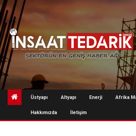
Skip
to
content
Üstyapı
Altyapı
Enerji
Afrika M
Hakkımızda
İletişim