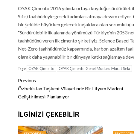
OYAK Çimento 2016 yılında ortaya koyduğu sürdürülebili
Sıfır) taahhüdüyle gerekli adımları atmaya devam ediyor.
bir şekilde büyürken gelecek kuşaklara olan sorumluluğunu
“
Sürdürülebilirlik alanında yönümüzü Türkiye’nin 2053 net
taahhüdünü veren ilk çimento şirketiyiz. Science Based Tar
Net-Zero taahhüdümüz kapsamında, karbon azaltım faaliye
olarak daha yaşanabilir bir dünyaya katkı sağlamaya dev
OYAK Çimento
OYAK Çimento Genel Müdürü Murat Sela
Tags:
Continue
Previous
Reading
Özbekistan Taşkent Vilayetinde Bir Lityum Madeni
Geliştirilmesi Planlanıyor
İLGINIZI ÇEKEBILIR
SEKTÖRDEN
SEKTÖRDE