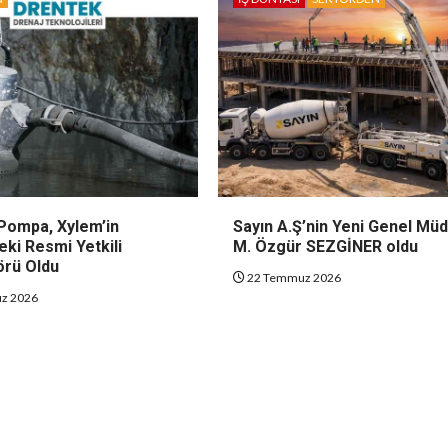
Pompa, Xylem’in
Sayın A.Ş’nin Yeni Genel Mü
eki Resmi Yetkili
M. Özgür SEZGİNER oldu
örü Oldu
22 Temmuz 2026
z 2026