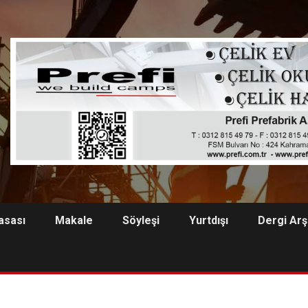
asası
Makale
Söyleşi
Yurtdışı
Dergi Arş