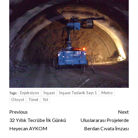
Enjeksiyon
İnşaat
İnşaat Tedarik Sayı 1
Metro
Tags:
Otoyol
Tünel
Yol
Continue
Previous
Next
Reading
32 Yıllık Tecrübe İlk Günkü
Uluslararası Projelerde
Heyecan AYKOM
Berdan Cıvata İmzası