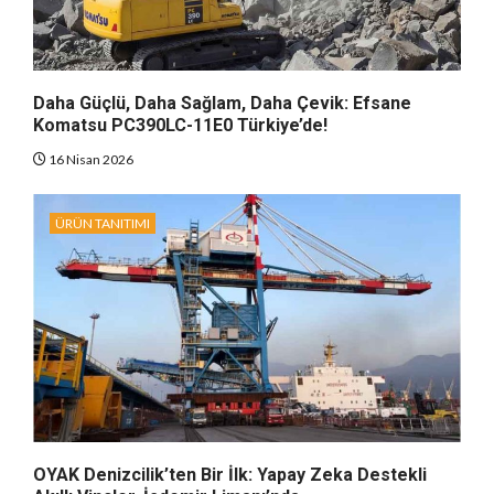
Daha Güçlü, Daha Sağlam, Daha Çevik: Efsane
Komatsu PC390LC-11E0 Türkiye’de!
16 Nisan 2026
ÜRÜN TANITIMI
OYAK Denizcilik’ten Bir İlk: Yapay Zeka Destekli