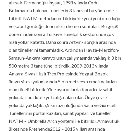
alırsak, Fermanoğlu İnşaat, 1998 yılında Ordu
Bolaman’da bulunan tünellerin 3 tanesini bu yöntemle
bitirdi. NATM metodunun Türkiye’de yeni yeni oturduğu
ve kabul gördüğü dönemlerin hemen sonraları. Bu geçiş
döneminden sonra Türkiye Tünelcilik sektöründe çok
hızlı yollar katetti. Daha sonra Artvin-Borçka arasında
olan tünellerini tamamladık. Ardından Havza-Merzifon-
Samsun-Ankara karayolunun çalışmasında yaklaşık 3 bin
500 metre 3 tane tünel bitirdik. 2009-2013 yılında
Ankara-Sivas Hızlı Tren Projesinde Yozgat Bozok
üniversitesi yakınlarında 5 bin metreextreme imalatları
olan tüneli bitirdik. Yine aynı yıllarda Karadeniz sahil
yolunda son duble yol çalışmaları olan Ünye çevre
yolunda yaklaşık 5,5 km uzunluğunda Saca ve Güreceli
Tünellerinin portal kazıları, sanat yapıları ve tüneller
NATM – Umbrella Arch yöntemi ile bitirildi. Arnavutluk
ülkesinde Rreshen’de2012 – 2015 yılları arasında