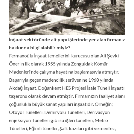
İnşaat sektöründe alt yapı işlerinde yer alan firmanız
hakkında bilgi alabilir miyiz?
Fermanoğlu İnşaat temellerini, kurucusu olan Ali Şevki
Öner’in ilk olarak 1955 yılında Zonguldak Kömür
Madenleri’nde çalışma hayatına başlamasıyla atmıştır.
Başarıyla geçen madencilik serüvenine 1968 yılında
Akdağ İnşaat, Doğankent HES Projesi İsale Tüneli İnşaatı
taşeronu olarak devam etmiştir. Firmamızın faaliyet alanı
çoğunlukla büyük sanat yapıları inşaatıdır. Örneğin;
Otoyol Tünelleri, Demiryolu Tünelleri, Derivasyon
enjeksiyon Tünelleri gibi su işleri tünelleri, Metro
Tünelleri, Eğimli tüneller, şaft kazıları gibi ve menfez,