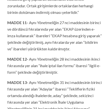
zorunludur. Ortak girişimlerde ortaklardan herhangi
birinin dokümanı indirmiş olması yeterlidir.”
MADDE 11-
Aynı Yönetmeliğin 27 nci maddesinin birinci
ve dördüncü fıkralarında yer alan “EKAP üzerinden e-
imza kullanarak” ibareleri “EKAP hesabına giriş yaparak”
şeklinde değiştirilmiş, aynı fıkralarda yer alan “bildirim
ve” ibareleri yürürlükten kaldırılmıştır.
MADDE 12-
Aynı Yönetmeliğin 28 inci maddesinin ikinci
fıkrasında yer alan “ihale iptal ilan formu” ibaresi “ilgili e-
form” şeklinde değiştirilmiştir.
MADDE 13-
Aynı Yönetmeliğin 31 inci maddesinin birinci
fıkrasında yer alan “Adaylar” ibaresi “Tekliflerin fiziki
ortamda alındığı ihalelerde, aday” şeklinde, sekizinci
fıkrasında yer alan “Elektronik İhale Uygulama
Yönetmeliğinin 21 inci maddesinin ikinci fıkrasına”