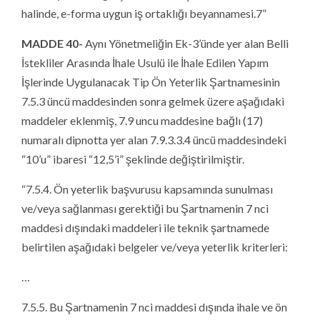
halinde, e-forma uygun iş ortaklığı beyannamesi.7”
MADDE 40-
Aynı Yönetmeliğin Ek-3’ünde yer alan Belli
İstekliler Arasında İhale Usulü ile İhale Edilen Yapım
İşlerinde Uygulanacak Tip Ön Yeterlik Şartnamesinin
7.5.3 üncü maddesinden sonra gelmek üzere aşağıdaki
maddeler eklenmiş, 7.9 uncu maddesine bağlı (17)
numaralı dipnotta yer alan 7.9.3.3.4 üncü maddesindeki
“10’u” ibaresi “12,5’i” şeklinde değiştirilmiştir.
“7.5.4. Ön yeterlik başvurusu kapsamında sunulması
ve/veya sağlanması gerektiği bu Şartnamenin 7 nci
maddesi dışındaki maddeleri ile teknik şartnamede
belirtilen aşağıdaki belgeler ve/veya yeterlik kriterleri:
…
7.5.5. Bu Şartnamenin 7 nci maddesi dışında ihale ve ön