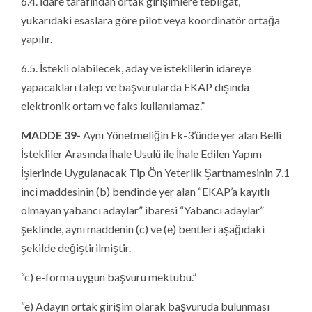
6.4. İdare tarafından ortak girişimlere tebligat,
yukarıdaki esaslara göre pilot veya koordinatör ortağa
yapılır.
6.5. İstekli olabilecek, aday ve isteklilerin idareye
yapacakları talep ve başvurularda EKAP dışında
elektronik ortam ve faks kullanılamaz.”
MADDE 39-
Aynı Yönetmeliğin Ek-3’ünde yer alan Belli
İstekliler Arasında İhale Usulü ile İhale Edilen Yapım
İşlerinde Uygulanacak Tip Ön Yeterlik Şartnamesinin 7.1
inci maddesinin (b) bendinde yer alan “EKAP’a kayıtlı
olmayan yabancı adaylar” ibaresi “Yabancı adaylar”
şeklinde, aynı maddenin (c) ve (e) bentleri aşağıdaki
şekilde değiştirilmiştir.
“c) e-forma uygun başvuru mektubu.”
“e) Adayın ortak girişim olarak başvuruda bulunması