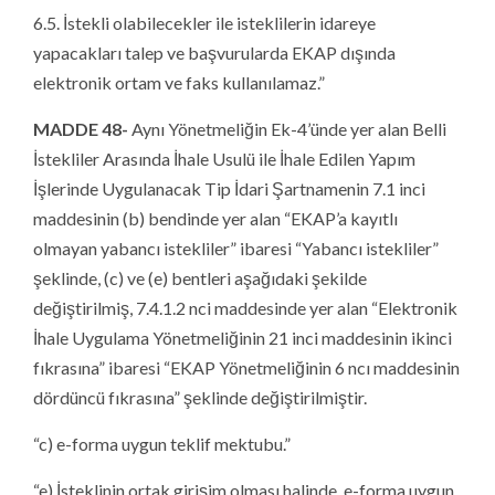
6.5. İstekli olabilecekler ile isteklilerin idareye
yapacakları talep ve başvurularda EKAP dışında
elektronik ortam ve faks kullanılamaz.”
MADDE 48-
Aynı Yönetmeliğin Ek-4’ünde yer alan Belli
İstekliler Arasında İhale Usulü ile İhale Edilen Yapım
İşlerinde Uygulanacak Tip İdari Şartnamenin 7.1 inci
maddesinin (b) bendinde yer alan “EKAP’a kayıtlı
olmayan yabancı istekliler” ibaresi “Yabancı istekliler”
şeklinde, (c) ve (e) bentleri aşağıdaki şekilde
değiştirilmiş, 7.4.1.2 nci maddesinde yer alan “Elektronik
İhale Uygulama Yönetmeliğinin 21 inci maddesinin ikinci
fıkrasına” ibaresi “EKAP Yönetmeliğinin 6 ncı maddesinin
dördüncü fıkrasına” şeklinde değiştirilmiştir.
“c) e-forma uygun teklif mektubu.”
“e) İsteklinin ortak girişim olması halinde, e-forma uygun