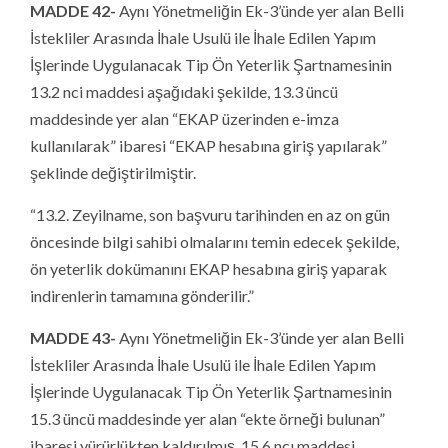
MADDE 42-
Aynı Yönetmeliğin Ek-3’ünde yer alan Belli
İstekliler Arasında İhale Usulü ile İhale Edilen Yapım
İşlerinde Uygulanacak Tip Ön Yeterlik Şartnamesinin
13.2 nci maddesi aşağıdaki şekilde, 13.3 üncü
maddesinde yer alan “EKAP üzerinden e-imza
kullanılarak” ibaresi “EKAP hesabına giriş yapılarak”
şeklinde değiştirilmiştir.
“13.2. Zeyilname, son başvuru tarihinden en az on gün
öncesinde bilgi sahibi olmalarını temin edecek şekilde,
ön yeterlik dokümanını EKAP hesabına giriş yaparak
indirenlerin tamamına gönderilir.”
MADDE 43-
Aynı Yönetmeliğin Ek-3’ünde yer alan Belli
İstekliler Arasında İhale Usulü ile İhale Edilen Yapım
İşlerinde Uygulanacak Tip Ön Yeterlik Şartnamesinin
15.3 üncü maddesinde yer alan “ekte örneği bulunan”
ibaresi yürürlükten kaldırılmış, 15.6 ncı maddesi