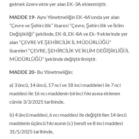
gelmek üzere ekte yer alan EK-3A eklenmiştir.
MADDE 19-
Aynı Yönetmeliğin EK-4A’sında yer alan
“Çevre ve Şehircilik” ibaresi “Çevre, Şehircilik ve İklim
Değişikliği” şeklinde, EK-8, EK-8A ve Ek-9 eklerinde yer
alan “ÇEVRE VE ŞEHİRCİLİK İL MÜDÜRLÜĞÜ”
ibareleri “ÇEVRE, ŞEHİRCİLİK VE İKLİM DEĞİŞİKLİĞİ İL
MÜDÜRLÜĞÜ” şeklinde değiştirilmiştir.
MADDE 20-
Bu Yönetmeliğin;
a) 3 üncü, 14 üncü, 17 nci ve 18 inci maddeleri ile 7 nci
maddesi ile 16 ncı maddenin birinci fıkrasına eklenen
cümle 3/3/2025 tarihinde,
b) 4 üncü maddesi, 6 ncı maddesi ile değiştirilen 14 üncü
maddenin üçüncü fıkrasının (c) bendi ve 8 inci maddesi
31/5/2025 tarihinde,