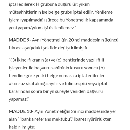
iptal edilerek H grubuna düşürülür; yıkım
müteahhitlerinin ise belge grubu iptal edilir. Yenileme
işlemi yapılmadığı sürece bu Yönetmelik kapsamında
yeni yapım/yıkım işi üstlenilemez.”
MADDE 9-
Aynı Yönetmeliğin 20 nci maddesinin üçüncü
fıkrası aşağıdaki şekilde değiştirilmiştir.
“(3) İkinci fıkranın (a) ve (c) bentlerinde yazılı fiili
işleyenler ile başvuru sahibinin kusuru sonucu (b)
bendine göre yetki belge numarası iptal edilenler
olumsuz sicil almış sayılır ve fiilin tespiti veya iptal
kararından sonra bir yıl süreyle yeniden başvuru
yapamaz.”
MADDE 10-
Aynı Yönetmeliğin 28 inci maddesinde yer
alan ““banka referans mektubu”,” ibaresi yürürlükten
kaldırılmıştır.