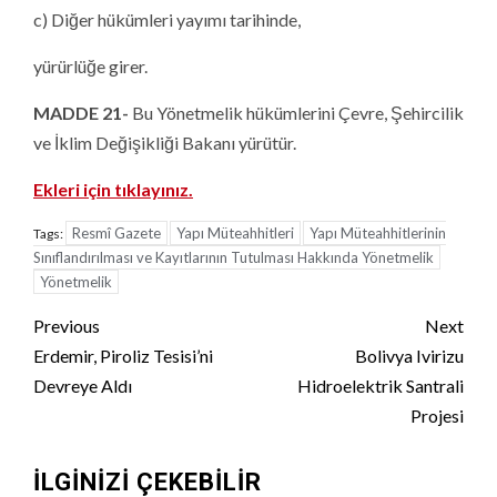
c) Diğer hükümleri yayımı tarihinde,
yürürlüğe girer.
MADDE 21-
Bu Yönetmelik hükümlerini Çevre, Şehircilik
ve İklim Değişikliği Bakanı yürütür.
Ekleri için tıklayınız.
Resmî Gazete
Yapı Müteahhitleri
Yapı Müteahhitlerinin
Tags:
Sınıflandırılması ve Kayıtlarının Tutulması Hakkında Yönetmelik
Yönetmelik
Continue
Previous
Next
Reading
Erdemir, Piroliz Tesisi’ni
Bolivya Ivirizu
Devreye Aldı
Hidroelektrik Santrali
Projesi
İLGINIZI ÇEKEBILIR