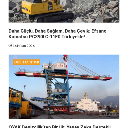
Daha Güçlü, Daha Sağlam, Daha Çevik: Efsane
Komatsu PC390LC-11E0 Türkiye’de!
16 Nisan 2026
ÜRÜN TANITIMI
OYAK Denizcilik’ten Bir İlk: Yapay Zeka Destekli