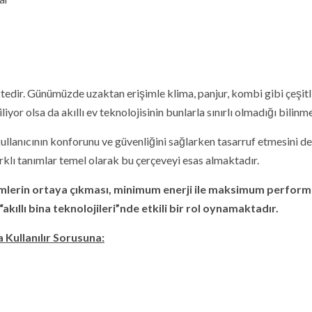
tedir. Günümüzde uzaktan erişimle klima, panjur, kombi gibi çeşitl
liyor olsa da akıllı ev teknolojisinin bunlarla sınırlı olmadığı bilinm
, kullanıcının konforunu ve güvenliğini sağlarken tasarruf etmesini de
arklı tanımlar temel olarak bu çerçeveyi esas almaktadır.
çözümlerin ortaya çıkması, minimum enerji ile maksimum perfor
kıllı bina teknolojileri”nde etkili bir rol oynamaktadır.
 Kullanılır Sorusuna: