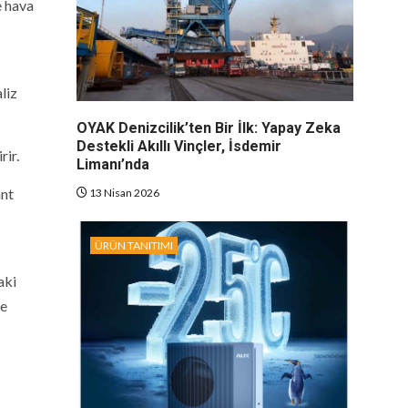
e hava
liz
OYAK Denizcilik’ten Bir İlk: Yapay Zeka
Destekli Akıllı Vinçler, İsdemir
rir.
Limanı’nda
ant
13 Nisan 2026
ÜRÜN TANITIMI
aki
ve