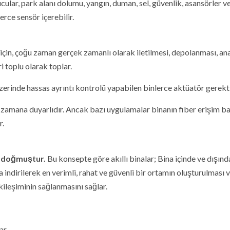
ucular, park alanı dolumu, yangın, duman, sel, güvenlik, asansörler v
erce sensör içerebilir.
için, çoğu zaman gerçek zamanlı olarak iletilmesi, depolanması, ana
i toplu olarak toplar.
üzerinde hassas ayrıntı kontrolü yapabilen binlerce aktüatör gerekti
e zamana duyarlıdır. Ancak bazı uygulamalar binanın fiber erişim b
r.
de doğmuştur.
Bu konsepte göre akıllı binalar; Bina içinde ve dışınd
a indirilerek en verimli, rahat ve güvenli bir ortamın oluşturulması 
kileşiminin sağlanmasını sağlar.
ar