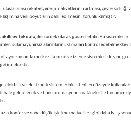
luslararası rekabet, enerji maliyetlerinin artması, çevre kirliliği 
klaşımına yeni boyutların dahil edilmesini zorunlu kılmıştır.
,
akıllı ev teknolojileri
örnek olarak gösterilebilir. Bu sistemlerle
imleri sulamayı, hırsız alarmlarını, klimaları kontrol edebilmekteyiz
mi, aynı zamanda merkezi kontrol ve izleme sistemleri de yine gene
getirmektedir.
 elektrik ve elektronik sistemlerinin istenilen düzeyde kullanılabi
sif hale gelebilecek ve bunu otomasyonel makineler ile tamamen u
ir.
 fazla konfor ve daha düşük işletme maliyetleri gibi daha iyi iş sonuç