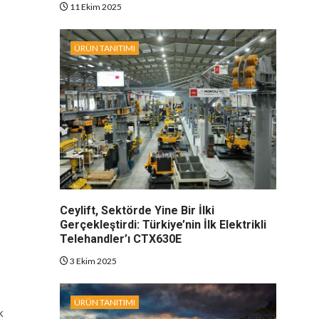
11 Ekim 2025
ÜRÜN TANITIMI
Ceylift, Sektörde Yine Bir İlki
Gerçekleştirdi: Türkiye’nin İlk Elektrikli
Telehandler’ı CTX630E
3 Ekim 2025
ÜRÜN TANITIMI
k