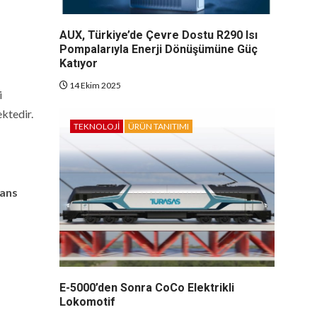
AUX, Türkiye’de Çevre Dostu R290 Isı
Pompalarıyla Enerji Dönüşümüne Güç
Katıyor
14 Ekim 2025
i
ektedir.
TEKNOLOJI
ÜRÜN TANITIMI
mans
E-5000’den Sonra CoCo Elektrikli
Lokomotif