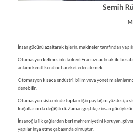
Semih R
M
İnsan gücünü azaltarak işlerin, makineler tarafından yapıl
Otomasyon kelimesinin kökeni Fransızcaolmak ile beraber,
anlamı kendi kendine hareket eden demek.
Otomasyon kısaca endüstri, bilim veya yönetim alanlarında
denebilir.
Otomasyon sisteminde toplam işin paylaşım yüzdesi, o sist
koşullarını da değiştirdi. Zaman geçtikçe insan gücüyle ür
İnsanoğlu ilk çağlardan beri mahremiyetini koruyan, güven
yapılar inşa etme çabasında olmuştur.