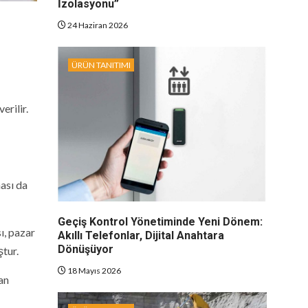
İzolasyonu”
24 Haziran 2026
ÜRÜN TANITIMI
verilir.
ası da
Geçiş Kontrol Yönetiminde Yeni Dönem:
ı, pazar
Akıllı Telefonlar, Dijital Anahtara
Dönüşüyor
ştur.
18 Mayıs 2026
an