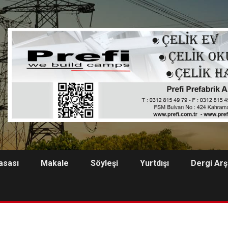
asası
Makale
Söyleşi
Yurtdışı
Dergi Arş