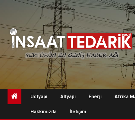
Skip
to
content
Üstyapı
Altyapı
Enerji
Afrika M
Hakkımızda
İletişim