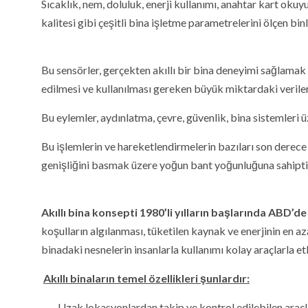
Sıcaklık, nem, doluluk, enerji kullanımı, anahtar kart okuy
kalitesi gibi çeşitli bina işletme parametrelerini ölçen binl
Bu sensörler, gerçekten akıllı bir bina deneyimi sağlamak 
edilmesi ve kullanılması gereken büyük miktardaki veriler
Bu eylemler, aydınlatma, çevre, güvenlik, bina sistemleri 
Bu işlemlerin ve hareketlendirmelerin bazıları son derec
genişliğini basmak üzere yoğun bant yoğunluğuna sahipti
Akıllı bina konsepti 1980’li yılların başlarında ABD’
koşulların algılanması, tüketilen kaynak ve enerjinin en az
binadaki nesnelerin insanlarla kullanımı kolay araçlarla et
Akıllı binaların temel özellikleri şunlardır:
Uzak lokasyonlardan takip ve kontrol edilebilen araçl