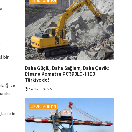
ÜRÜN TANITIMI
ve
.
l bir
Daha Güçlü, Daha Sağlam, Daha Çevik:
Efsane Komatsu PC390LC-11E0
Türkiye’de!
ldiği ve
16 Nisan 2026
yumlu
ÜRÜN TANITIMI
ları için