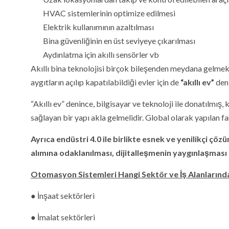
HVAC sistemlerinin optimize edilmesi
Elektrik kullanımının azaltılması
Bina güvenliğinin en üst seviyeye çıkarılması
Aydınlatma için akıllı sensörler vb
Akıllı bina teknolojisi birçok bileşenden meydana gelmek
aygıtların açılıp kapatılabildiği evler için de
“akıllı ev”
deni
“Akıllı ev” denince, bilgisayar ve teknoloji ile donatılmış
sağlayan bir yapı akla gelmelidir. Global olarak yapılan f
Ayrıca endüstri 4.0 ile birlikte esnek ve yenilikçi 
alımına odaklanılması, dijitalleşmenin yaygınlaşması “a
Otomasyon Sistemleri Hangi Sektör ve İş Alanlarında
● İnşaat sektörleri
● İmalat sektörleri