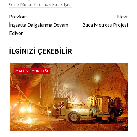
Genel Müdür Yardımcısı Burak Işık
Continue
Previous
Next
Reading
İnşaatta Dalgalanma Devam
Buca Metrosu Projesi
Ediyor
İLGINIZI ÇEKEBILIR
MADEN
YURTDIŞI