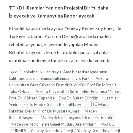
TTKD Hüsamlar Yeniden Projesini Bir Yıl daha
İzleyecek ve Kamuoyuna Raporlayacak
Etkinlik kapsamında ayrıca Yeniköy Kemerköy Enerji ile
Türkiye Tabiatını Koruma Derneği arasında maden
rehabilitasyonu çerçevesinde yapılan Maden
Rehabilitasyonu İzleme Protokolü’nün bir yıl daha
uzatılması nedeniyle bir de imza töreni düzenlendi.
“Hepimiz su kullanıcısıyız. Ama bir tesiste içme suyu
Tags:
kalitesinde su mümkünse kullanmamalıyız. Farklı
Ankara
Üniversitesi Gıda Güvenliği Enstitüsü Müdürü Prof. Dr. Mücahit
Taha Özkaya
Ankara Üniversitesi Su Yönetimi Enstitüsü Müdürü
Prof. Dr. Gökşen Çapar ise
Doç Dr. Sultan Gündüz
Hüsamlar
Yeniden – Eski Maden Sahası Rehabilitasyonu
İTÜ Maden
Fakültesi Dekanı Prof. Dr. Mustafa Kumral
Maden
Rehabilitasyonu
Maden Rehabilitasyonu İzleme Protokolü
Maden ve Petrol İşleri Genel Müdürü Arslan Narin
MAPEG
TÜRMES
Yeniköy Kemerköy Enerji
Yeniköy Kemerköy Enerji