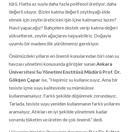
türü. Hatta az suyla daha fazla polifenol üretiyor, daha
değerli oluyor. Bizim katma değerli zeytinyağı elde
etmek için zeytin üreticisini işin içine katmamız lazım?
Nasıl yapacağız? Bahçelere destek verip katma değeri
yükselterek, zeytin ağaçlarını taşıyabiliriz. Doğayla
uyumlu bir madencilik yürütmemiz gerekiyor.
Önümüzdeki yılların en önemli konularından biri olan su
havzası yönetimi konusunda görüşler sunan
Ankara
Üniversitesi Su Yönetimi Enstitüsü Müdürü Prof. Dr.
Gökşen Çapar
ise, “Hepimiz su kullanıcısıyız. Ama bir
tesiste içme suyu kalitesinde su mümkünse
kullanmamalıyız. Farklı şekilde düşünmek zorundayız.
Tarlada, tesiste suyu yeniden kullanmanın farklı yollarını
aramalıyız. Atıkları en iyi şekilde yönetmek kadar
sorumlu tüketim ve üretim de çok önemli.” dedi.
Hüsamlar Yeniden Projesinin danışmanı
Doç Dr. Sultan