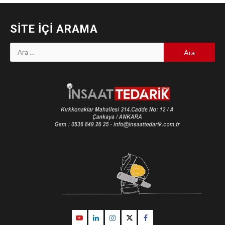
SITE İÇI ARAMA
Arama:
Youtube
Linkedin
İnstagram
Twitter
Facebook