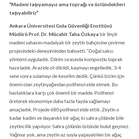
“Madeni taşıyamayız ama toprağı ve üstündekileri
taşıyabiliriz”
Ankara Üniversitesi Gıda Güvenliği Enstitüsü
Müdürü Prof. Dr. Mücahit Taha Özkaya
bir linyit
madeni sahasını madalyalı bir zeytin bahçesine çevirme
projesindeki deneyiminden bahsetti. “Doğal saksı
yöntemi uyguladık. Dikim sırasında kompostlu toprak
hazırladık. Arazide ot dikildi, kaymayı engelledik. 3-4
sene sonra sulamayı de keselim dedik. Çünkü bizim için
önemi olan zeytinyağından polifenol elde etmek. Bu
hastalıklara karşı çok önemli bir madde. Polifenol
üreterek ekonomiye daha fazla fayda sağlamayı
amaçladık. Projede 680 polifenol elde ettik. Zeytin o
kadar kadim ve dayanıklı bir ağaç ki sahra çölünde bile
zeytincilik yapılıyor. Sahra çölünün üstünde bulut geçmez.
Yağmur yok, ama zeytin az suyla yaşayabilen bir ağaç