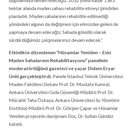
uygulamaya devam edeceğiz. 2032 yılına kadar 1363
hektar alanda maden sahası rehabilite etmeyi şimdiden
planladık. Maden sahalarının rehabilite edilmediği
yönündeki algının da değişmesi için elimizden geleni de
yapmaya devam edeceğiz. Sahada gönüllü olarak
sürdürdüğümüz çalışmalarımız devam edecek.”
Etkinlikte düzenlenen “Hüsamlar Yeniden – Eski
Maden Sahalarının Rehabilitasyonu” panelinin
moderatörlüğünü gazeteci ve yazar Didem Eryar
Ünlü gerçekleştirdi.
Panele İstanbul Teknik Üniversitesi
Maden Fakültesi Dekanı Prof. Dr. Mustafa Kumral,
Ankara Üniversitesi Gıda Güvenliği Müdürü Prof. Dr.
Mücahit Taha Özkaya, Ankara Üniversitesi Su Yönetimi
Enstitüsü Müdürü Prof. Dr. Gökşen Çapar ve Hüsamlar
Yeniden projesinin danışmanı Doç. Dr. Sultan Gündüz
katıldı.