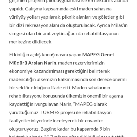
geçirilen projenin pilot uygulaması ise 65 hektarlık alanda
yapıldı. Çalışma kapsamında eski maden sahasına
yürüyüş yolları yapılarak, piknik alanları ve göletler gibi
bir dizi rekreasyon alanı da oluşturulacak. Ayrıca Milas’ın
simgesi olan bir anıt zeytin ağacı da rehabilitasyonun
merkezine dikilecek.
Etkinliğin açılış konuşmasını yapan
MAPEG Genel
Müdürü Arslan Narin
, maden rezervlerimizin
ekonomiye kazandırılması gerektiğini belirterek
madenciliğin ülkemizin kalkınmasında son derece önemli
bir sektör olduğunu ifade etti.
Maden sahalarının
rehabilitasyonu konusunda ülkemizin önemli bir aşama
kaydettiğini vurgulayan Narin, “MAPEG olarak
yürüttüğümüz TÜRMES projesi ile rehabilitasyon
faaliyetlerini yerinde inceleyerek bir envanter
oluşturuyoruz. Bugüne kadar bu kapsamda 9 bin
hektarlık alanda 20.7 milyon ağaç dikildiğini tespit ettik.