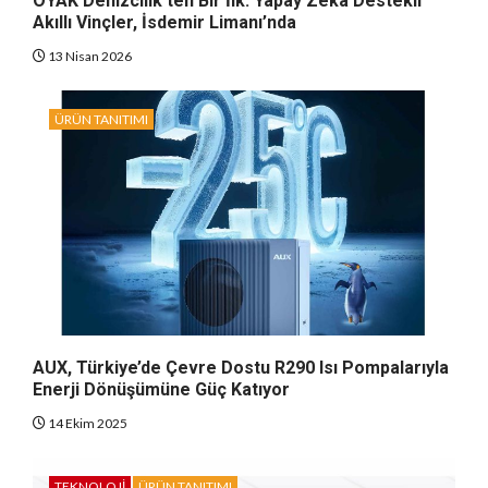
OYAK Denizcilik’ten Bir İlk: Yapay Zeka Destekli
Akıllı Vinçler, İsdemir Limanı’nda
13 Nisan 2026
ÜRÜN TANITIMI
AUX, Türkiye’de Çevre Dostu R290 Isı Pompalarıyla
Enerji Dönüşümüne Güç Katıyor
14 Ekim 2025
TEKNOLOJI
ÜRÜN TANITIMI