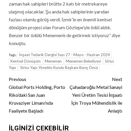
zaman hak sahipleri brütte 2 katı bir metrekareye
ulaşmış olacaklar. Şu anda hak sahiplerinin yarıdan
fazlası olumlu görüş verdi. İzmir’in en önemli kentsel
dönüşüm projesi olan Forum Göztepe’yle ödül aldık.
Benzer bir ödülü Menemen’e de getirmek istiyoruz” diye
konuştu.
İnşaat Tedarik Dergisi Sayı 27 - Mayıs - Haziran 2024
Tags:
Kentsel Dönüşüm
Menemen
Menemen Belediyesi
Sirius
Yapı
Sirius Yapı Yönetim Kurulu Başkanı Barış Öncü
Continue
Previous
Next
Reading
Global Ports Holding, Porto
Çuhadaroğlu Metal Sanayi
Riko’daki San Juan
Yeni Üretim Tesisi İnşaatı
Kruvaziyer Limanı’nda
İçin Troya Mühendislik ile
Faaliyete Başladı
Anlaştı
İLGINIZI ÇEKEBILIR