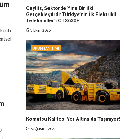
şüm
Ceylift, Sektörde Yine Bir İlki
Gerçekleştirdi: Türkiye’nin İlk Elektrikli
Telehandler’ı CTX630E
 kenti
3 Ekim 2025
entsel
ÜRÜN TANITIMI
üm
Komatsu Kalitesi Yer Altına da Taşınıyor!
6 Ağustos 2025
 7
TL