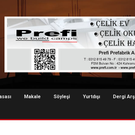
asası
Makale
Söyleşi
Yurtdışı
Dergi Arş