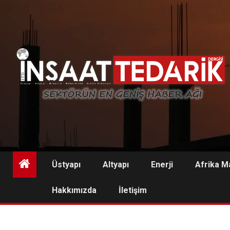
Skip
to
content
Üstyapı
Altyapı
Enerji
Afrika M
Hakkımızda
İletişim