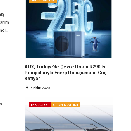
ÜRÜN TANITIMI
mış
sarım
ci...
AUX, Türkiye’de Çevre Dostu R290 Isı
Pompalarıyla Enerji Dönüşümüne Güç
Katıyor
14 Ekim 2025
m
TEKNOLOJI
ÜRÜN TANITIMI