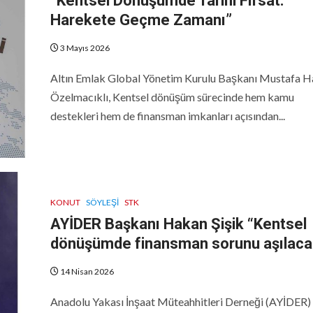
“Kentsel Dönüşümde Tarihi Fırsat:
Harekete Geçme Zamanı”
3 Mayıs 2026
Altın Emlak Global Yönetim Kurulu Başkanı Mustafa 
Özelmacıklı, Kentsel dönüşüm sürecinde hem kamu
destekleri hem de finansman imkanları açısından...
KONUT
SÖYLEŞI
STK
AYİDER Başkanı Hakan Şişik “Kentsel
dönüşümde finansman sorunu aşılaca
14 Nisan 2026
Anadolu Yakası İnşaat Müteahhitleri Derneği (AYİDER)