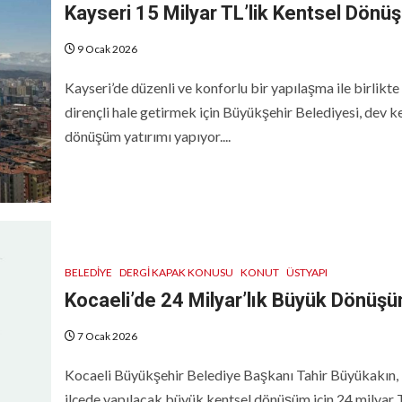
Kayseri 15 Milyar TL’lik Kentsel Dönü
9 Ocak 2026
Kayseri’de düzenli ve konforlu bir yapılaşma ile birlikte
dirençli hale getirmek için Büyükşehir Belediyesi, dev k
dönüşüm yatırımı yapıyor....
BELEDIYE
DERGI KAPAK KONUSU
KONUT
ÜSTYAPI
Kocaeli’de 24 Milyar’lık Büyük Dönüş
7 Ocak 2026
Kocaeli Büyükşehir Belediye Başkanı Tahir Büyükakın,
ilçede yapılacak büyük kentsel dönüşüm için 24 milyar 