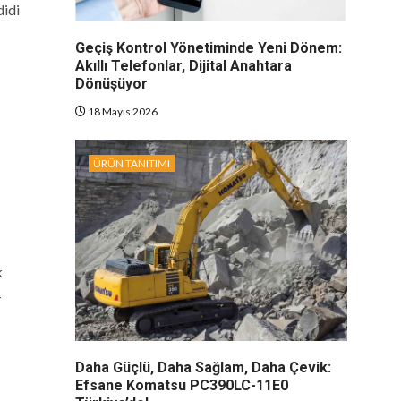
didi
Geçiş Kontrol Yönetiminde Yeni Dönem:
Akıllı Telefonlar, Dijital Anahtara
Dönüşüyor
18 Mayıs 2026
ÜRÜN TANITIMI
k
-
Daha Güçlü, Daha Sağlam, Daha Çevik:
Efsane Komatsu PC390LC-11E0