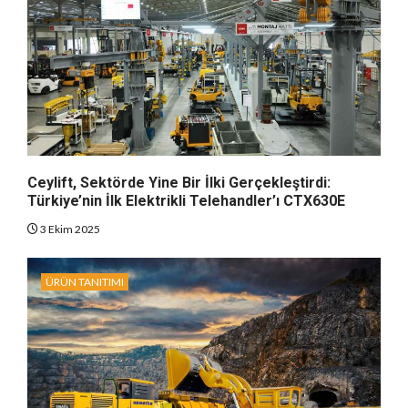
Ceylift, Sektörde Yine Bir İlki Gerçekleştirdi:
Türkiye’nin İlk Elektrikli Telehandler’ı CTX630E
3 Ekim 2025
ÜRÜN TANITIMI