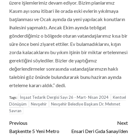
üzere işlemlerimiz devam ediyor. Bizim planlarımız
Kasım ayı sonu itibari ile orada eski evlerin yıkılmaya
başlanması ve Ocak ayında da yeni yapılacak konutların
ihalesini yapmaktı. Ancak Ekim ayında tebligat
gönderdiğimiz o bölgede oturan vatandaşlarımız kısa bir
süre önce beni ziyaret ettiler. Ev bulamadıklarını, kışın
zorda kalacaklarını bu yıkım işinin bir miktar ertelenmesi
gerektiğini söylediler. Bizler de yaptığımız
değerlendirmeler sonrasında vatandaşlarımızın haklı
talebini göz önünde bulundurarak bunu haziran ayında
erteleme kararı aldık.” dedi.
İnşaat Tedarik Dergisi Sayı 26 - Mart- Nisan 2024
Kentsel
Tags:
Dönüşüm
Nevşehir
Nevşehir Belediye Başkanı Dr. Mehmet
Savran
Continue
Previous
Next
Reading
Başkentte 5 Yeni Metro
Ensari Deri Gıda Sanayi’den