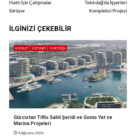
Hattı İçin Çalışmalar
Tekirdağ’da İşyerleri
Sürüyor
Kompleksi Projesi
İLGINIZI ÇEKEBILIR
KONUT
ÜSTYAPI
YURTDIŞI
Gürcistan Tiflis Sahil Şeridi ve Gonio Yat ve
Marina Projeleri
4 Ağustos 2026