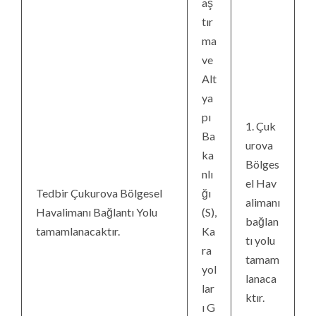
aş
tır
ma
ve
Alt
ya
pı
1. Çuk
Ba
urova
ka
Bölges
nlı
el Hav
Tedbir Çukurova Bölgesel
ğı
alimanı
Havalimanı Bağlantı Yolu
(S),
bağlan
tamamlanacaktır.
Ka
tı yolu
ra
tamam
yol
lanaca
lar
ktır.
ı G