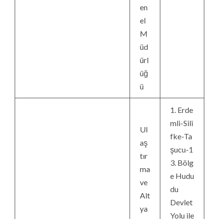
en
el
M
üd
ürl
üğ
ü
1. Erde
mli-Sili
Ul
fke-Ta
aş
şucu-1
tır
3. Bölg
ma
e Hudu
ve
du
Alt
Devlet
ya
Yolu ile