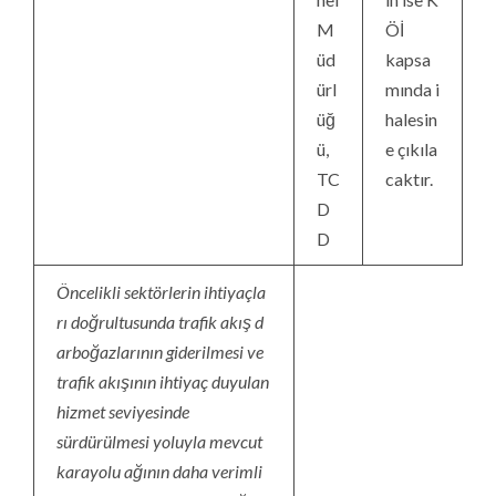
M
Öİ
üd
kapsa
ürl
mında i
üğ
halesin
ü,
e çıkıla
TC
caktır.
D
D
Öncelikli sektörlerin ihtiyaçla
rı doğrultusunda trafik akış d
arboğazlarının giderilmesi ve
trafik akışının ihtiyaç duyulan
hizmet seviyesinde
sürdürülmesi yoluyla mevcut
karayolu ağının daha verimli