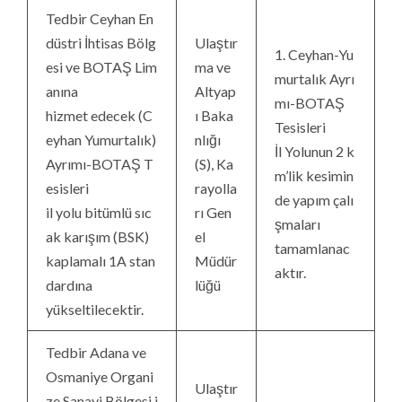
Tedbir Ceyhan En
düstri İhtisas Bölg
Ulaştır
1. Ceyhan-Yu
esi ve BOTAŞ Lim
ma ve
murtalık Ayrı
anına
Altyap
mı-BOTAŞ
hizmet edecek (C
ı Baka
Tesisleri
eyhan Yumurtalık)
nlığı
İl Yolunun 2 k
Ayrımı-BOTAŞ T
(S), Ka
m’lik kesimin
esisleri
rayolla
de yapım çalı
il yolu bitümlü sıc
rı Gen
şmaları
ak karışım (BSK)
el
tamamlanac
kaplamalı 1A stan
Müdür
aktır.
dardına
lüğü
yükseltilecektir.
Tedbir Adana ve
Osmaniye Organi
Ulaştır
ze Sanayi Bölgesi i