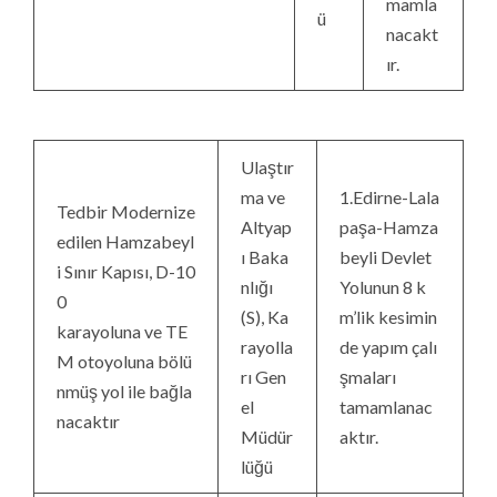
mamla
ü
nacakt
ır.
Ulaştır
ma ve
1.Edirne-Lala
Tedbir Modernize
Altyap
paşa-Hamza
edilen Hamzabeyl
ı Baka
beyli Devlet
i Sınır Kapısı, D-10
nlığı
Yolunun 8 k
0
(S), Ka
m’lik kesimin
karayoluna ve TE
rayolla
de yapım çalı
M otoyoluna bölü
rı Gen
şmaları
nmüş yol ile bağla
el
tamamlanac
nacaktır
Müdür
aktır.
lüğü