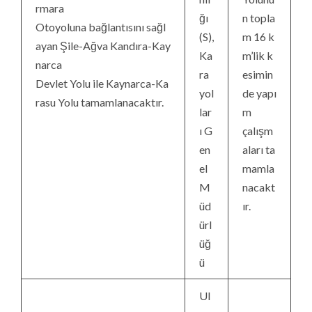
rmara
ğı
n topla
Otoyoluna bağlantısını sağl
(S),
m 16 k
ayan Şile-Ağva Kandıra-Kay
Ka
m’lik k
narca
ra
esimin
Devlet Yolu ile Kaynarca-Ka
yol
de yapı
rasu Yolu tamamlanacaktır.
lar
m
ı G
çalışm
en
aları ta
el
mamla
M
nacakt
üd
ır.
ürl
üğ
ü
Ul