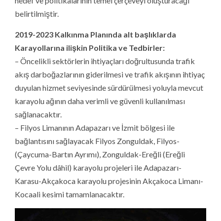
hedef ve politikalarının temel çerçeveyi oluşturacağı
belirtilmiştir.
2019-2023 Kalkınma Planında alt başlıklarda
Karayollarına ilişkin Politika ve Tedbirler:
– Öncelikli sektörlerin ihtiyaçları doğrultusunda trafik
akış darboğazlarının giderilmesi ve trafik akışının ihtiyaç
duyulan hizmet seviyesinde sürdürülmesi yoluyla mevcut
karayolu ağının daha verimli ve güvenli kullanılması
sağlanacaktır.
– Filyos Limanının Adapazarı ve İzmit bölgesi ile
bağlantısını sağlayacak Filyos Zonguldak, Filyos-
(Çaycuma-Bartın Ayrımı), Zonguldak-Ereğli (Ereğli
Çevre Yolu dâhil) karayolu projeleri ile Adapazarı-
Karasu-Akçakoca karayolu projesinin Akçakoca Limanı-
Kocaali kesimi tamamlanacaktır.