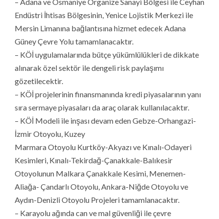
– Adana ve Osmaniye Organize Sanayi Bölgesi ile Ceyhan
Endüstri İhtisas Bölgesinin, Yenice Lojistik Merkezi ile
Mersin Limanına bağlantısına hizmet edecek Adana
Güney Çevre Yolu tamamlanacaktır.
– KÖİ uygulamalarında bütçe yükümlülükleri de dikkate
alınarak özel sektör ile dengeli risk paylaşımı
gözetilecektir.
– KÖİ projelerinin finansmanında kredi piyasalarının yanı
sıra sermaye piyasaları da araç olarak kullanılacaktır.
– KÖİ Modeli ile inşası devam eden Gebze-Orhangazi-
İzmir Otoyolu, Kuzey
Marmara Otoyolu Kurtköy-Akyazı ve Kınalı-Odayeri
Kesimleri, Kınalı-Tekirdağ-Çanakkale-Balıkesir
Otoyolunun Malkara Çanakkale Kesimi, Menemen-
Aliağa- Çandarlı Otoyolu, Ankara-Niğde Otoyolu ve
Aydın-Denizli Otoyolu Projeleri tamamlanacaktır.
– Karayolu ağında can ve mal güvenliği ile çevre