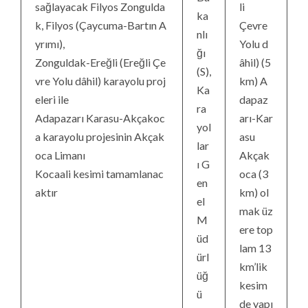
sağlayacak Filyos Zongulda
li
ka
k, Filyos (Çaycuma-Bartın A
Çevre
nlı
yrımı),
Yolu d
ğı
Zonguldak-Ereğli (Ereğli Çe
âhil) (5
(S),
vre Yolu dâhil) karayolu proj
km) A
Ka
eleri ile
dapaz
ra
Adapazarı Karasu-Akçakoc
arı-Kar
yol
a karayolu projesinin Akçak
asu
lar
oca Limanı
Akçak
ı G
Kocaali kesimi tamamlanac
oca (3
en
aktır
km) ol
el
mak üz
M
ere top
üd
lam 13
ürl
km’lik
üğ
kesim
ü
de yapı