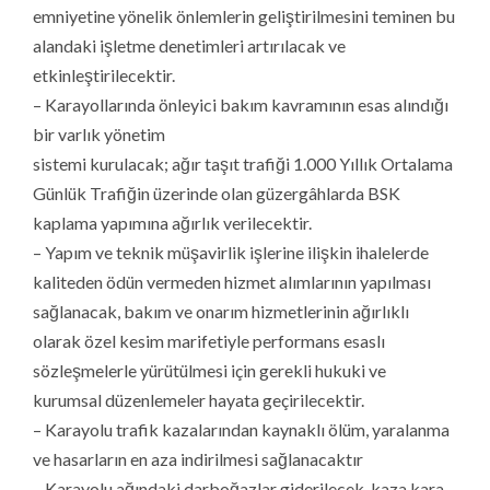
emniyetine yönelik önlemlerin geliştirilmesini teminen bu
alandaki işletme denetimleri artırılacak ve
etkinleştirilecektir.
– Karayollarında önleyici bakım kavramının esas alındığı
bir varlık yönetim
sistemi kurulacak; ağır taşıt trafiği 1.000 Yıllık Ortalama
Günlük Trafiğin üzerinde olan güzergâhlarda BSK
kaplama yapımına ağırlık verilecektir.
– Yapım ve teknik müşavirlik işlerine ilişkin ihalelerde
kaliteden ödün vermeden hizmet alımlarının yapılması
sağlanacak, bakım ve onarım hizmetlerinin ağırlıklı
olarak özel kesim marifetiyle performans esaslı
sözleşmelerle yürütülmesi için gerekli hukuki ve
kurumsal düzenlemeler hayata geçirilecektir.
– Karayolu trafik kazalarından kaynaklı ölüm, yaralanma
ve hasarların en aza indirilmesi sağlanacaktır
– Karayolu ağındaki darboğazlar giderilecek, kaza kara