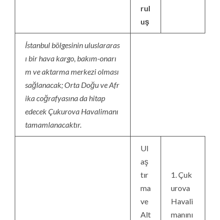
rul
uş
İstanbul bölgesinin uluslararas
ı bir hava kargo, bakım-onarı
m ve aktarma merkezi olması
sağlanacak; Orta Doğu ve Afr
ika coğrafyasına da hitap
edecek Çukurova Havalimanı
tamamlanacaktır.
Ul
aş
tır
1. Çuk
ma
urova
ve
Havali
Alt
manını