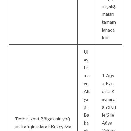
m çalış
maları
tamam
lanaca
ktır.
Ul
aş
tır
ma
1. Ağv
ve
a-Kan
Alt
dıra-K
ya
aynarc
pı
a Yolu i
Ba
le Şile
Tedbir İzmit Bölgesinin yoğ
ka
Ağva
un trafiğini alarak Kuzey Ma
nlı
Yolunu