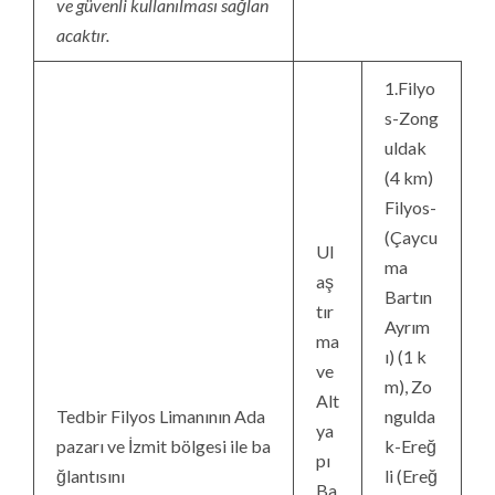
ve güvenli kullanılması sağlan
acaktır.
1.Filyo
s-Zong
uldak
(4 km)
Filyos-
(Çaycu
Ul
ma
aş
Bartın
tır
Ayrım
ma
ı) (1 k
ve
m), Zo
Alt
Tedbir Filyos Limanının Ada
ngulda
ya
pazarı ve İzmit bölgesi ile ba
k-Ereğ
pı
ğlantısını
li (Ereğ
Ba