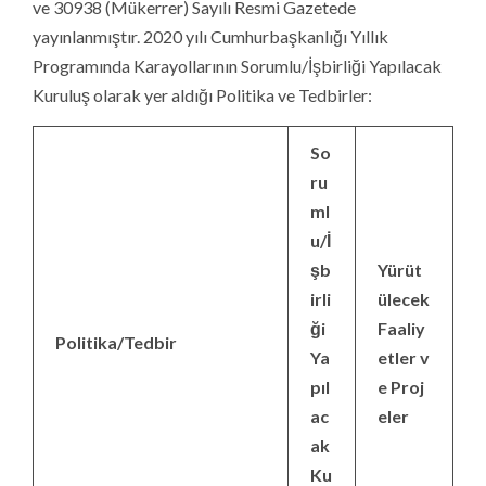
ve 30938 (Mükerrer) Sayılı Resmi Gazetede
yayınlanmıştır. 2020 yılı Cumhurbaşkanlığı Yıllık
Programında Karayollarının Sorumlu/İşbirliği Yapılacak
Kuruluş olarak yer aldığı Politika ve Tedbirler:
So
ru
ml
u/İ
şb
Yürüt
irli
ülecek
ği
Faaliy
Politika/Tedbir
Ya
etler v
pıl
e Proj
ac
eler
ak
Ku