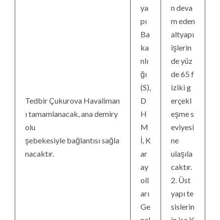
ya
n deva
pı
m eden
Ba
altyapı
ka
işlerin
nlı
de yüz
ğı
de 65 f
(S),
iziki g
Tedbir Çukurova Havaliman
D
erçekl
ı tamamlanacak, ana demiry
H
eşme s
olu
M
eviyesi
şebekesiyle bağlantısı sağla
İ, K
ne
nacaktır.
ar
ulaşıla
ay
caktır.
oll
2. Üst
arı
yapı te
Ge
sislerin
nel
in ise K