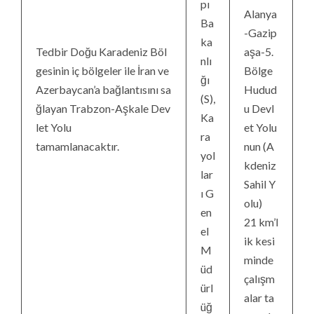
pı
Alanya
Ba
-Gazip
ka
Tedbir Doğu Karadeniz Böl
aşa-5.
nlı
gesinin iç bölgeler ile İran ve
Bölge
ğı
Azerbaycan’a bağlantısını sa
Hudud
(S),
ğlayan Trabzon-Aşkale Dev
u Devl
Ka
let Yolu
et Yolu
ra
tamamlanacaktır.
nun (A
yol
kdeniz
lar
Sahil Y
ı G
olu)
en
21 km’l
el
ik kesi
M
minde
üd
çalışm
ürl
alar ta
üğ