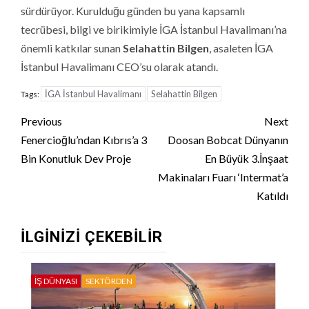
sürdürüyor. Kurulduğu günden bu yana kapsamlı
tecrübesi, bilgi ve birikimiyle İGA İstanbul Havalimanı’na
önemli katkılar sunan
Selahattin Bilgen
, asaleten İGA
İstanbul Havalimanı CEO’su olarak atandı.
İGA İstanbul Havalimanı
Selahattin Bilgen
Tags:
Continue
Previous
Next
Reading
Fenercioğlu’ndan Kıbrıs’a 3
Doosan Bobcat Dünyanın
Bin Konutluk Dev Proje
En Büyük 3.İnşaat
Makinaları Fuarı ‘Intermat’a
Katıldı
İLGINIZI ÇEKEBILIR
İŞ DÜNYASI
SEKTÖRDEN