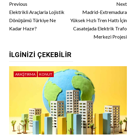
Continue
Previous
Next
Reading
Elektrikli Araçlarla Lojistik
Madrid-Extremadura
Dönüşümü Türkiye Ne
Yüksek Hızlı Tren Hattı İçin
Kadar Hazır?
Casatejada Elektrik Trafo
Merkezi Projesi
İLGINIZI ÇEKEBILIR
ARAŞTIRMA
KONUT