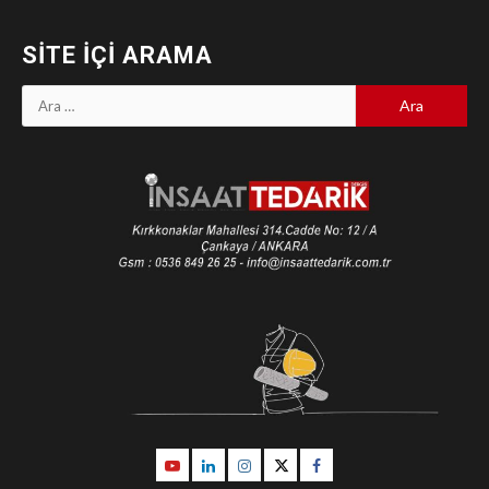
SITE İÇI ARAMA
Arama:
Youtube
Linkedin
İnstagram
Twitter
Facebook