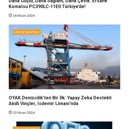
Daha Güçlü, Daha Sağlam, Daha Çevik: Efsane
Komatsu PC390LC-11E0 Türkiye’de!
16 Nisan 2026
ÜRÜN TANITIMI
OYAK Denizcilik’ten Bir İlk: Yapay Zeka Destekli
Akıllı Vinçler, İsdemir Limanı’nda
13 Nisan 2026