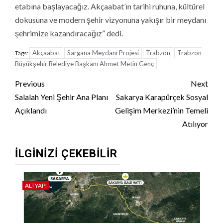
etabına başlayacağız. Akçaabat’ın tarihi ruhuna, kültürel
dokusuna ve modern şehir vizyonuna yakışır bir meydanı
şehrimize kazandıracağız” dedi.
Akçaabat
Sargana Meydanı Projesi
Trabzon
Trabzon
Tags:
Büyükşehir Belediye Başkanı Ahmet Metin Genç
Continue
Previous
Next
Reading
Salalah Yeni Şehir Ana Planı
Sakarya Karapürçek Sosyal
Açıklandı
Gelişim Merkezi’nin Temeli
Atılıyor
İLGINIZI ÇEKEBILIR
ALTYAPI