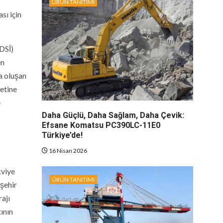
ÜRÜN TANITIMI
sı için
DSİ)
en
da oluşan
metine
e
Daha Güçlü, Daha Sağlam, Daha Çevik:
Efsane Komatsu PC390LC-11E0
Türkiye’de!
16 Nisan 2026
kviye
ÜRÜN TANITIMI
 şehir
rajı
ının