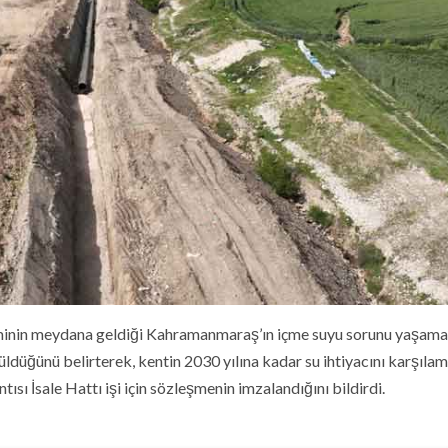
minin meydana geldiği Kahramanmaraş’ın içme suyu sorunu yaşam
ldüğünü belirterek, kentin 2030 yılına kadar su ihtiyacını karşılam
sı İsale Hattı işi için sözleşmenin imzalandığını bildirdi.