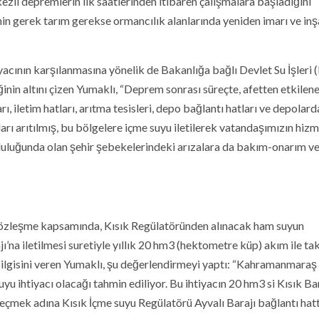
zli depremlerin ilk saatlerinden itibaren çalışmalara başladığını
in gerek tarım gerekse ormancılık alanlarında yeniden imarı ve inşa
cının karşılanmasına yönelik de Bakanlığa bağlı Devlet Su İşleri (
nin altını çizen Yumaklı, “Deprem sonrası süreçte, afetten etkilen
ı, iletim hatları, arıtma tesisleri, depo bağlantı hatları ve depolar
ları arıtılmış, bu bölgelere içme suyu iletilerek vatandaşımızın hiz
mluluğunda olan şehir şebekelerindeki arızalara da bakım-onarım v
 sözleşme kapsamında, Kısık Regülatöründen alınacak ham suyun
na iletilmesi suretiyle yıllık 20 hm3 (hektometre küp) akım ile ta
i bilgisini veren Yumaklı, şu değerlendirmeyi yaptı: “Kahramanmaraş
u ihtiyacı olacağı tahmin ediliyor. Bu ihtiyacın 20 hm3 si Kısık Ba
geçmek adına Kısık İçme suyu Regülatörü Ayvalı Barajı bağlantı hatt