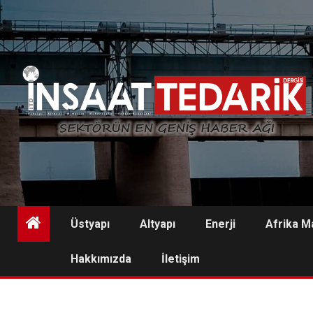
Skip
to
content
Üstyapı
Altyapı
Enerji
Afrika M
Hakkımızda
İletişim