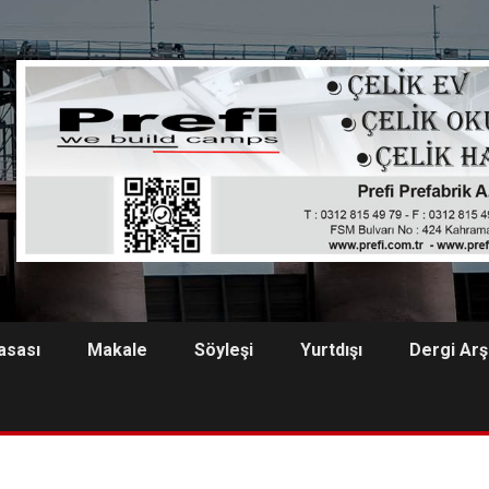
asası
Makale
Söyleşi
Yurtdışı
Dergi Arş