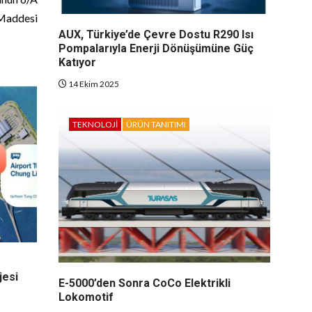
Maddesi
AUX, Türkiye’de Çevre Dostu R290 Isı
Pompalarıyla Enerji Dönüşümüne Güç
Katıyor
14 Ekim 2025
TEKNOLOJI
ÜRÜN TANITIMI
jesi
E-5000’den Sonra CoCo Elektrikli
Lokomotif