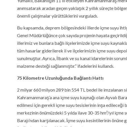
Yumaklı, Bakanlığın 11 ili etkileyen Kahramanmaraş merke
anımsatarak aradan geçen yaklaşık 2 yıllık süreçte bölgen
önemli çalışmalar yürüttüklerini vurguladı.
Bu kapsamda, deprem bölgesindeki illerde içme suyu ihtiya
Genel Müdürlüğünce çok sayıda projenin hayata geçirildiği
illerimiz ve bunlara bağlı ilçelerimizde içme suyu kaynaklar
tüm hasarlar giderilerek il ve ilçelerimizin içme suyu depo
sunulmuştur. Ayrıca, İlbank ve su kanal idarelerinin soru
malzeme desteği sağlanmıştır.” ifadelerini kullandı.
75 Kilometre Uzunluğunda Bağlantı Hattı
2 milyar 660 milyon 289 bin 554 TL bedel ile imzalanan
Kahramanmaraş’a ana içme suyu kaynağı olan Ayvalı Barajı’
edilmesi için gerekli içme suyu tesislerinin inşa edileceğ
merkezinin önümüzdeki 5 yılda ilave 30-35 hm³/yıl içme suy
Barajı’ndan karşılanacak. İçme suyu kesintilerinin önüne 