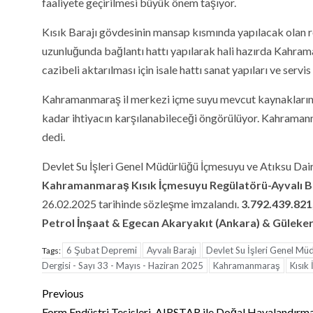
faaliyete geçirilmesi büyük önem taşıyor.
Kısık Barajı gövdesinin mansap kısmında yapılacak olan re
uzunluğunda bağlantı hattı yapılarak hali hazırda Kahram
cazibeli aktarılması için isale hattı sanat yapıları ve servi
Kahramanmaraş il merkezi içme suyu mevcut kaynakların ye
kadar ihtiyacın karşılanabileceği öngörülüyor. Kahramanm
dedi.
Devlet Su İşleri Genel Müdürlüğü İçmesuyu ve Atıksu Dai
Kahramanmaraş Kısık İçmesuyu Regülatörü-Ayvalı Bara
26.02.2025 tarihinde sözleşme imzalandı.
3.792.439.821
Petrol İnşaat & Egecan Akaryakıt (Ankara)
& Güleker
6 Şubat Depremi
Ayvalı Barajı
Devlet Su İşleri Genel Mü
Tags:
Dergisi - Sayı 33 - Mayıs - Haziran 2025
Kahramanmaraş
Kısık
Continue
Previous
Form Endüstri Tesisleri, AIRSTAR ile Doğal Havalandırm