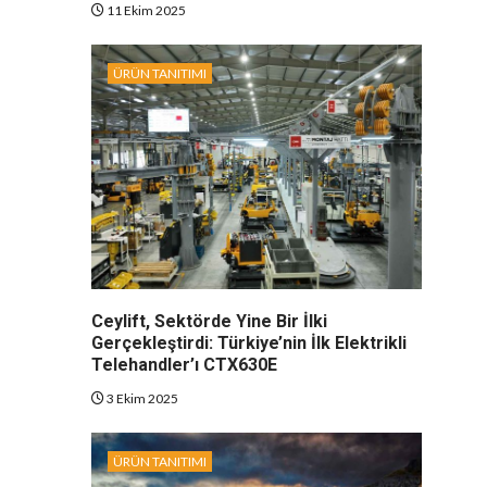
11 Ekim 2025
ÜRÜN TANITIMI
Ceylift, Sektörde Yine Bir İlki
Gerçekleştirdi: Türkiye’nin İlk Elektrikli
Telehandler’ı CTX630E
3 Ekim 2025
ÜRÜN TANITIMI