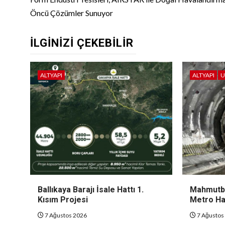
Reading
Öncü Çözümler Sunuyor
İLGINIZI ÇEKEBILIR
ALTYAPI
ALTYAPI
U
Ballıkaya Barajı İsale Hattı 1.
Mahmutbe
Kısım Projesi
Metro Hat
7 Ağustos 2026
7 Ağustos