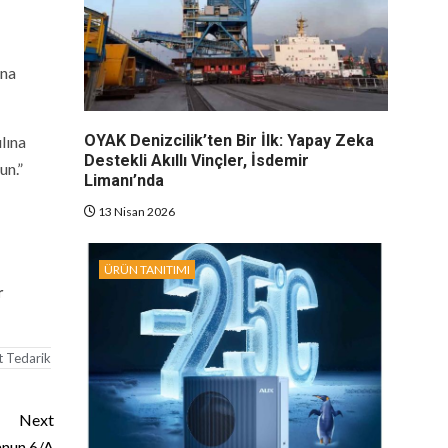
ına
OYAK Denizcilik’ten Bir İlk: Yapay Zeka
lına
Destekli Akıllı Vinçler, İsdemir
un.”
Limanı’nda
13 Nisan 2026
ÜRÜN TANITIMI
r
t Tedarik
Next
anun 6/A