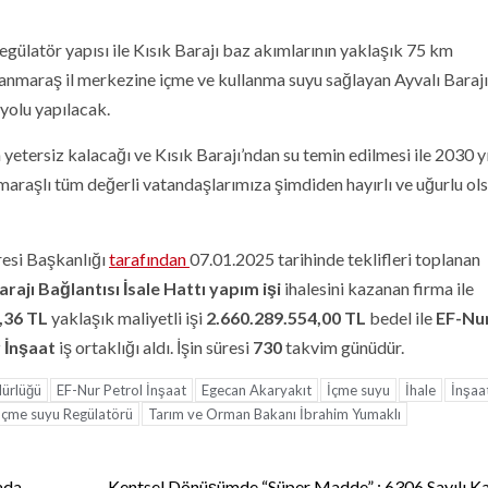
gülatör yapısı ile Kısık Barajı baz akımlarının yaklaşık 75 km
anmaraş il merkezine içme ve kullanma suyu sağlayan Ayvalı Baraj
s yolu yapılacak.
tersiz kalacağı ve Kısık Barajı’ndan su temin edilmesi ile 2030 yı
araşlı tüm değerli vatandaşlarımıza şimdiden hayırlı ve uğurlu ols
resi Başkanlığı
tarafından
07.01.2025 tarihinde teklifleri toplanan
jı Bağlantısı İsale Hattı yapım işi
ihalesini kazanan firma ile
,36
TL
yaklaşık maliyetli işi
2.660.289.554,00
TL
bedel ile
EF-Nu
 İnşaat
iş ortaklığı aldı. İşin süresi
730
takvim günüdür.
dürlüğü
EF-Nur Petrol İnşaat
Egecan Akaryakıt
İçme suyu
İhale
İnşaa
 İçme suyu Regülatörü
Tarım ve Orman Bakanı İbrahim Yumaklı
ada
Kentsel Dönüşümde “Süper Madde” : 6306 Sayılı K