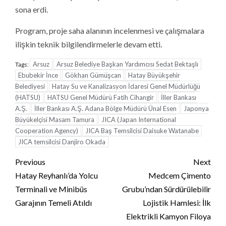
sona erdi.
Program, proje saha alanının incelenmesi ve çalışmalara
ilişkin teknik bilgilendirmelerle devam etti.
Arsuz
Arsuz Belediye Başkan Yardımcısı Sedat Bektaşlı
Tags:
Ebubekir İnce
Gökhan Gümüşcan
Hatay Büyükşehir
Belediyesi
Hatay Su ve Kanalizasyon İdaresi Genel Müdürlüğü
(HATSU)
HATSU Genel Müdürü Fatih Cihangir
İller Bankası
A.Ş.
İller Bankası A.Ş. Adana Bölge Müdürü Ünal Esen
Japonya
Büyükelçisi Masam Tamura
JICA (Japan International
Cooperation Agency)
JICA Baş Temsilcisi Daisuke Watanabe
JICA temsilcisi Danjiro Okada
Continue
Previous
Next
Reading
Hatay Reyhanlı’da Yolcu
Medcem Çimento
Terminali ve Minibüs
Grubu’ndan Sürdürülebilir
Garajının Temeli Atıldı
Lojistik Hamlesi: İlk
Elektrikli Kamyon Filoya