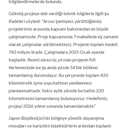
bilgilendirmelerde bulundu.
Gülmüş projeye dair verdiği teknik bilgilerle ilgili şu
ifadeleri söyledi: “Arsuz şantiyesi, yürüttüğümüz
projelerimiz arasında kapsam bakımından en büyük
çalışmamızdır. Proje kapsamında 7 mahallede eş zamanlı
olarak çalışmalar yürütmekteyiz. Projenin toplam bedeli
742 milyon liradır. Çalışmalara 2025 Ocak ayında
başladık. Resmî süresi üç yıl olan projenin fiilî
ilerlemesinde ise şu anda yüzde 54’lük bölümü
tamamlamış durumdayız. Bu çerçevede toplam 420
kilometrelik içme suyu hattının yenilenmesi
planlanmaktadır. Sekiz aylık sürede bu hattın 220
kilometresini tamamlamış bulunuyoruz. Hedefimiz,
projeyi 2026 yılının sonunda tamamlamaktır.”
Japon Büyükelçisi’nin bölgeye yönelik dayanışma
mesajları ve karşılıklı teşekkürlerin ardından toplantı