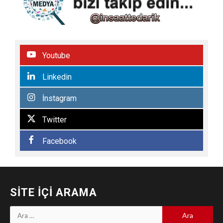
Youtube
Linkedin
İnstagram
Twitter
Facebook
SITE İÇI ARAMA
Arama: