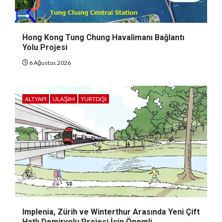
Hong Kong Tung Chung Havalimanı Bağlantı
Yolu Projesi
6 Ağustos 2026
ALTYAPI
ULAŞIM
YURTDIŞI
Implenia, Zürih ve Winterthur Arasında Yeni Çift
Hatlı Demiryolu Projesi İçin Önemli