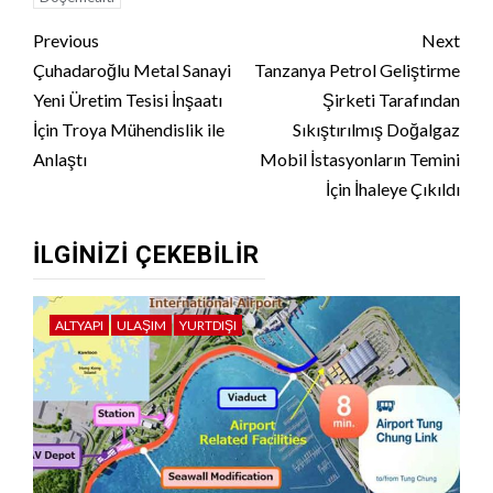
Continue
Previous
Next
Reading
Çuhadaroğlu Metal Sanayi
Tanzanya Petrol Geliştirme
Yeni Üretim Tesisi İnşaatı
Şirketi Tarafından
İçin Troya Mühendislik ile
Sıkıştırılmış Doğalgaz
Anlaştı
Mobil İstasyonların Temini
İçin İhaleye Çıkıldı
İLGINIZI ÇEKEBILIR
ALTYAPI
ULAŞIM
YURTDIŞI