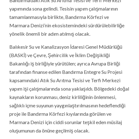
Bandırma’daki Atık Su Arıtma Tesisi ve Terfi Merkezi
yapımında sona gelindi. Tesisin yapım çalışmalarının
tamamlanmasıyla birlikte, Bandırma Körfezi ve
Marmara Denizi’nin ekosistemindeki sürdürülebilirliğe
yönelik önemli bir adım atılmış olacak.
Balıkesir Su ve Kanalizasyon İdaresi Genel Müdürlüğü
(BASKİ) ve Çevre, Şehircilik ve İklim Değişikliği
Bakanlığı iş birliğiyle yürütülen; ayrıca Avrupa Birliği
tarafından finanse edilen Bandırma Entegre Su Projesi
kapsamındaki Atık Su Arıtma Tesisi ve Terfi Merkezi
yapım işi çalışmalarında sona yaklaşıldı. Bölgedeki doğal
kaynakların korunması, deniz kirliliğinin önlenmesi,
sağlıklı içme suyunun yaygınlaştırılmasının hedeflendiği
proje ile Bandırma Körfezi kıyılarında görülen ve
Marmara Denizi için ciddi sorunlar teşkil eden müsilaj
oluşumunun da önüne geçilmiş olacak.