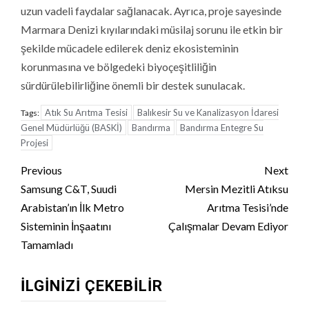
uzun vadeli faydalar sağlanacak. Ayrıca, proje sayesinde
Marmara Denizi kıyılarındaki müsilaj sorunu ile etkin bir
şekilde mücadele edilerek deniz ekosisteminin
korunmasına ve bölgedeki biyoçeşitliliğin
sürdürülebilirliğine önemli bir destek sunulacak.
Atık Su Arıtma Tesisi
Balıkesir Su ve Kanalizasyon İdaresi
Tags:
Genel Müdürlüğü (BASKİ)
Bandırma
Bandırma Entegre Su
Projesi
Continue
Previous
Next
Reading
Samsung C&T, Suudi
Mersin Mezitli Atıksu
Arabistan’ın İlk Metro
Arıtma Tesisi’nde
Sisteminin İnşaatını
Çalışmalar Devam Ediyor
Tamamladı
İLGINIZI ÇEKEBILIR