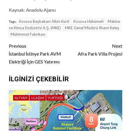
Kaynak: Anadolu Ajansı
Kosova Başbakanı Albin Kurti
Kosova Hükümeti
Makine
Tags:
ve Kimya Endüstrisi A.Ş. (MKE)
MKE Genel Müdürü İlhami Keleş
Mühimmat Fabrikası
Continue
Previous
Next
Reading
İstanbul İstinye Park AVM
Afra Park Villa Projesi
Elektriği İçin GES Yatırımı
İLGINIZI ÇEKEBILIR
ALTYAPI
ULAŞIM
YURTDIŞI