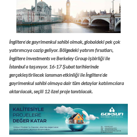
İngiltere
’
de gayrimenkul sahibi olmak, globaldeki pek çok
yatırımcıya cazip geliyor. B
ö
lgedeki yatırım fırsatları,
İngiltere Investments ve Berkeley Group işbirliği ile
İstanbul
’
a taşınıyor. 16-17 Şubat tarihlerinde
gerçekleştirilecek lansman etkinliği ile İngiltere
’
de
gayrimenkul sahibi olmaya dair tüm detaylar katılımcılara
aktarılacak, seçili 12
ö
zel proje tanıtılacak.