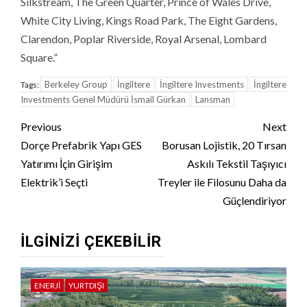
Silkstream, The Green Quarter, Prince of Wales Drive,
White City Living, Kings Road Park, The Eight Gardens,
Clarendon, Poplar Riverside, Royal Arsenal, Lombard
Square.”
Berkeley Group
İngiltere
İngiltere Investments
İngiltere
Tags:
Investments Genel Müdürü İsmail Gürkan
Lansman
Continue
Previous
Next
Reading
Dorçe Prefabrik Yapı GES
Borusan Lojistik, 20 Tırsan
Yatırımı İçin Girişim
Askılı Tekstil Taşıyıcı
Elektrik’i Seçti
Treyler ile Filosunu Daha da
Güçlendiriyor
İLGINIZI ÇEKEBILIR
ENERJI
YURTDIŞI