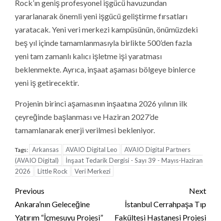
Rock’ın geniş profesyonel işgücü havuzundan
yararlanarak önemli yeni işgücü geliştirme fırsatları
yaratacak. Yeni veri merkezi kampüsünün, önümüzdeki
beş yıl içinde tamamlanmasıyla birlikte 500’den fazla
yeni tam zamanlı kalıcı işletme işi yaratması
beklenmekte. Ayrıca, inşaat aşaması bölgeye binlerce
yeni iş getirecektir.
Projenin birinci aşamasının inşaatına 2026 yılının ilk
çeyreğinde başlanması ve Haziran 2027’de
tamamlanarak enerji verilmesi bekleniyor.
Arkansas
AVAIO Digital Leo
AVAIO Digital Partners
Tags:
(AVAIO Digital)
İnşaat Tedarik Dergisi - Sayı 39 - Mayıs-Haziran
2026
Little Rock
Veri Merkezi
Continue
Previous
Next
Reading
Ankara’nın Geleceğine
İstanbul Cerrahpaşa Tıp
Yatırım “İçmesuyu Projesi”
Fakültesi Hastanesi Projesi