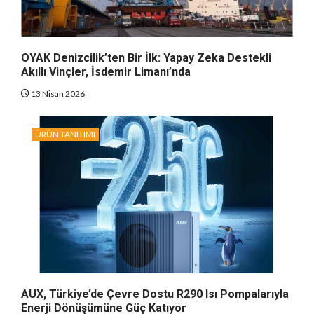
OYAK Denizcilik’ten Bir İlk: Yapay Zeka Destekli
Akıllı Vinçler, İsdemir Limanı’nda
13 Nisan 2026
ÜRÜN TANITIMI
AUX, Türkiye’de Çevre Dostu R290 Isı Pompalarıyla
Enerji Dönüşümüne Güç Katıyor