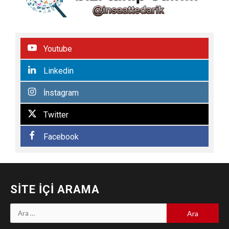
Youtube
Linkedin
İnstagram
Twitter
Facebook
SITE İÇI ARAMA
Arama: