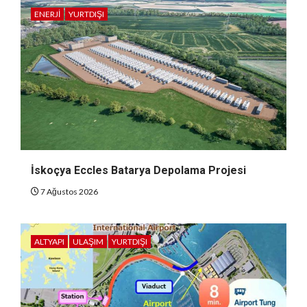
ENERJI
YURTDIŞI
İskoçya Eccles Batarya Depolama Projesi
7 Ağustos 2026
ALTYAPI
ULAŞIM
YURTDIŞI