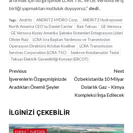
artırmak için bu girişimde LCRA TSC ve GE Vernova ile iş
birliği yapmaktan mutluluk duyuyoruz.”
dedi
.
Andritz
ANDRITZ HYDRO Corp.
ANDRITZ Hydropower
Tags:
North America CEO'su Daniel Carrier
Batı Teksas
GE Vernova
GE Vernova Kuzey Amerika Şebeke Sistemleri Entegrasyon Lideri
Olivier Ruiz
LCRA İcra Başkan Yardımcısı ve Transmission
Operasyon Direktörü Kristian Koellner
LCRA Transmission
Services Corporation (LCRA TSC)
Senkron Kondansatör Tesisi
Teksas Elektrik Güvenilirliği Konseyi (ERCOT)
Continue
Previous
Next
Reading
İşverenlerin Özgeçmişinizde
Özbekistan’da 10 Milyar
Aradıkları Önemli Şeyler
Dolarlık Gaz – Kimya
Kompleksi İnşa Edilecek
İLGINIZI ÇEKEBILIR
ENERJI
YURTDIŞI