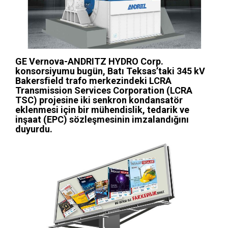
GE Vernova-ANDRITZ HYDRO Corp.
konsorsiyumu bugün, Batı Teksas’taki 345 kV
Bakersfield trafo merkezindeki LCRA
Transmission Services Corporation (LCRA
TSC) projesine iki senkron kondansatör
eklenmesi için bir mühendislik, tedarik ve
inşaat (EPC) sözleşmesinin imzalandığını
duyurdu.