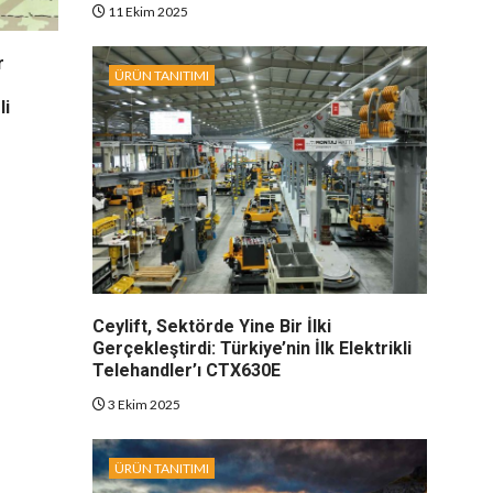
11 Ekim 2025
r
ÜRÜN TANITIMI
li
Ceylift, Sektörde Yine Bir İlki
Gerçekleştirdi: Türkiye’nin İlk Elektrikli
Telehandler’ı CTX630E
3 Ekim 2025
ÜRÜN TANITIMI