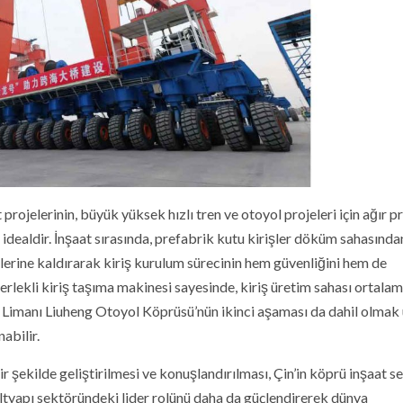
rojelerinin, büyük yüksek hızlı tren ve otoyol projeleri için ağır p
in idealdir. İnşaat sırasında, prefabrik kutu kirişler döküm sahasında
lerine kaldırarak kiriş kurulum sürecinin hem güvenliğini hem de
ekerlekli kiriş taşıma makinesi sayesinde, kiriş üretim sahası ortala
n Limanı Liuheng Otoyol Köprüsü’nün ikinci aşaması da dahil olmak
abilir.
r şekilde geliştirilmesi ve konuşlandırılması, Çin’in köprü inşaat s
 altyapı sektöründeki lider rolünü daha da güçlendirerek dünya