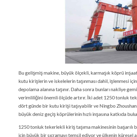
Bu gelişmiş makine, büyük ölçekli, karmaşık köprü inşaat p
kutu kirişlerin ve iskelelerin taşınması dahil, işlenmesi iç
depolama alanına taşınır. Daha sonra bunları nakliye gemi
verimliliğini önemli ölçüde artırır. İki adet 1250 tonluk t
dört günde bir kutu kirişi taşıyabilir ve Ningbo Zhousha
büyük deniz geçiş köprülerinin hızlı inşasına katkıda bulun
1250 tonluk tekerlekli kiriş taşıma makinesinin başarılı bi
için büyük bir sıçramayı temsil ediyor ve ülkenin küresel