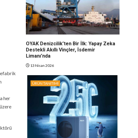
OYAK Denizcilik’ten Bir İlk: Yapay Zeka
Destekli Akıllı Vinçler, İsdemir
Limanı’nda
13 Nisan 2026
refabrik
n
ÜRÜN TANITIMI
ma her
 üzere
ektörü