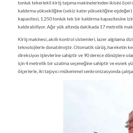
tonluk tekerlekli kiriş taşıma makinelerinden ikisini özel
kaldırma yüksekliğine (sekiz katın yüksekliğine eşdeğer) 
kapasitesi, 1.250 tonluk tek bir kaldırma kapasitesine izin
kaldırabiliyor. Ağır yük altında dakikada 17 metrelik mak
Kiriş makinesi, akıllı kontrol sistemleri, lazer algılama d
teknolojilerle donatılmıştır. Otomatik sürüş, hareketin k
direksiyon işlevlerine sahiptir ve 90 derece dönüşlere olan
için 4 metrelik bir uzatma seçeneğine sahiptir ve esnek y
ölçerlerle, iki taşıyıcı mükemmel senkronizasyonda çalışabi