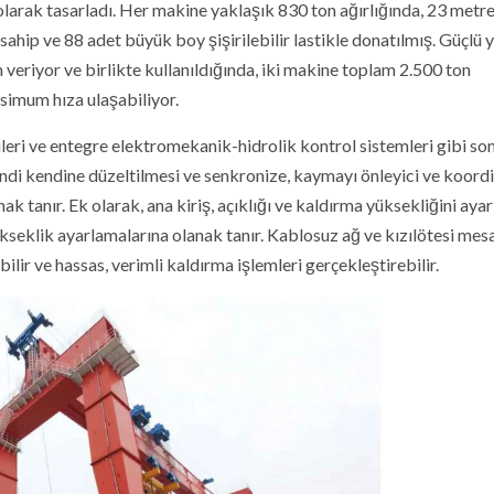
 olarak tasarladı. Her makine yaklaşık 830 ton ağırlığında, 23 metre
sahip ve 88 adet büyük boy şişirilebilir lastikle donatılmış. Güçlü
 veriyor ve birlikte kullanıldığında, iki makine toplam 2.500 ton
simum hıza ulaşabiliyor.
izileri ve entegre elektromekanik-hidrolik kontrol sistemleri gibi so
endi kendine düzeltilmesi ve senkronize, kaymayı önleyici ve koordi
ak tanır. Ek olarak, ana kiriş, açıklığı ve kaldırma yüksekliğini ay
ükseklik ayarlamalarına olanak tanır. Kablosuz ağ ve kızılötesi mes
lir ve hassas, verimli kaldırma işlemleri gerçekleştirebilir.