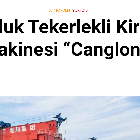
SEKTÖRDEN
YURTDIŞI
uk Tekerlekli Ki
kinesi “Canglo