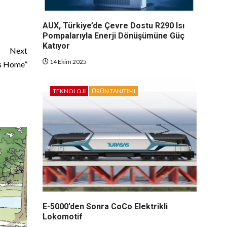
AUX, Türkiye’de Çevre Dostu R290 Isı
Pompalarıyla Enerji Dönüşümüne Güç
Katıyor
Next
14 Ekim 2025
us Home”
TEKNOLOJI
ÜRÜN TANITIMI
E-5000’den Sonra CoCo Elektrikli
Lokomotif