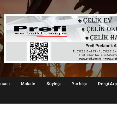
asası
Makale
Söyleşi
Yurtdışı
Dergi Arş