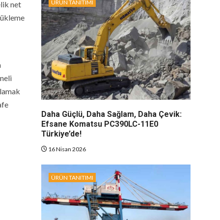
ÜRÜN TANITIMI
lik net
 yükleme
n
neli
arlamak
afe
Daha Güçlü, Daha Sağlam, Daha Çevik:
Efsane Komatsu PC390LC-11E0
Türkiye’de!
16 Nisan 2026
ÜRÜN TANITIMI