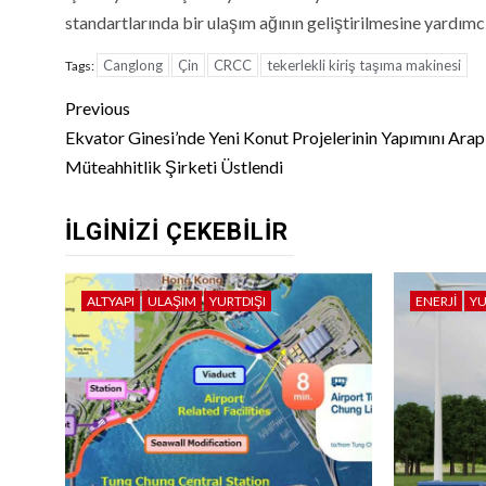
standartlarında bir ulaşım ağının geliştirilmesine yardımcı
Canglong
Çin
CRCC
tekerlekli kiriş taşıma makinesi
Tags:
Continue
Previous
Reading
Ekvator Ginesi’nde Yeni Konut Projelerinin Yapımını Arap
Müteahhitlik Şirketi Üstlendi
İLGINIZI ÇEKEBILIR
ALTYAPI
ULAŞIM
YURTDIŞI
ENERJI
YU