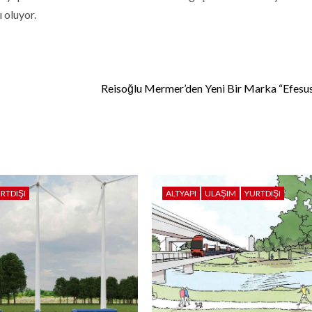
 oluyor.
Reisoğlu Mermer’den Yeni Bir Marka “Efes
RTDIŞI
ALTYAPI
ULAŞIM
YURTDIŞI