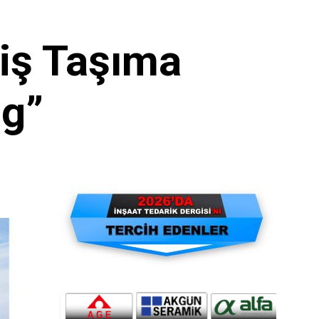
riş Taşıma
ng”