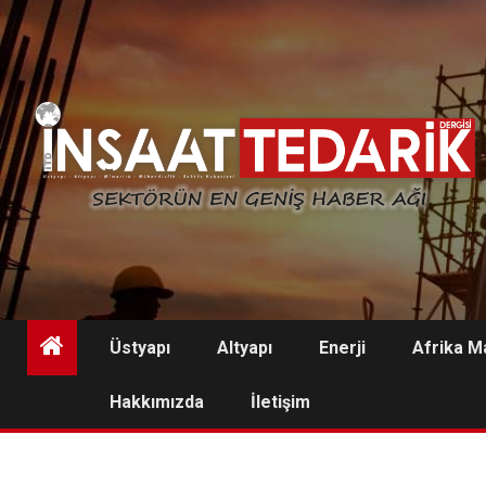
Skip
to
content
Üstyapı
Altyapı
Enerji
Afrika M
Hakkımızda
İletişim