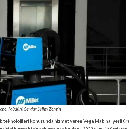
enel Müdürü Serdar Selim Zengin
k teknolojileri konusunda hizmet veren Vega Makina, yerli ür
sisini kurmak için çalışmalara başladı. 2023 yılını 160 milyon