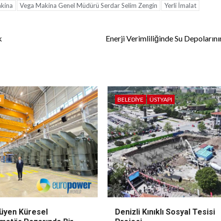
kina
Vega Makina Genel Müdürü Serdar Selim Zengin
Yerli İmalat
k
Enerji Verimliliğinde Su Depoların
N
BELEDIYE
ÜSTYAPI
yüyen Küresel
Denizli Kınıklı Sosyal Tesisi