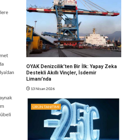
lere
izmet
da
OYAK Denizcilik’ten Bir İlk: Yapay Zeka
lya’dan
Destekli Akıllı Vinçler, İsdemir
Limanı’nda
13 Nisan 2026
kaynak
üm
ÜRÜN TANITIMI
rübeli