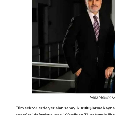
Vega Makina G
Tüm sektörlerde yer alan sanayi kuruluşlarına kayna
hedefleri doğrultusunda 100 milyon TL yatırımla ilk te