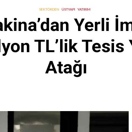
SEKTÖRDEN
ÜSTYAPI
YATIRIM
ina’dan Yerli İm
yon TL’lik Tesis 
Atağı