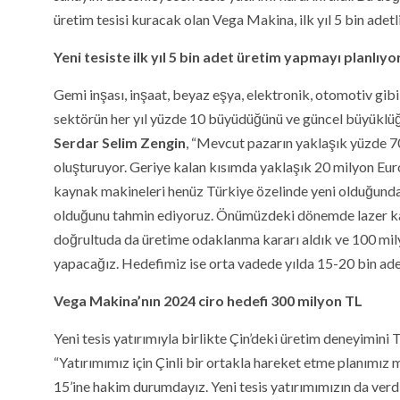
üretim tesisi kuracak olan Vega Makina, ilk yıl 5 bin adetl
Yeni tesiste ilk yıl 5 bin adet üretim yapmayı planlıyo
Gemi inşası, inşaat, beyaz eşya, elektronik, otomotiv gib
sektörün her yıl yüzde 10 büyüdüğünü ve güncel büyüklüğ
Serdar Selim Zengin
, “Mevcut pazarın yaklaşık yüzde 70’
oluşturuyor. Geriye kalan kısımda yaklaşık 20 milyon Euro
kaynak makineleri henüz Türkiye özelinde yeni olduğundan 
olduğunu tahmin ediyoruz. Önümüzdeki dönemde lazer kay
doğrultuda da üretime odaklanma kararı aldık ve 100 milyon
yapacağız. Hedefimiz ise orta vadede yılda 15-20 bin ade
Vega Makina’nın 2024 ciro hedefi 300 milyon TL
Yeni tesis yatırımıyla birlikte Çin’deki üretim deneyimini 
“Yatırımımız için Çinli bir ortakla hareket etme planımız
15’ine hakim durumdayız. Yeni tesis yatırımımızın da verd