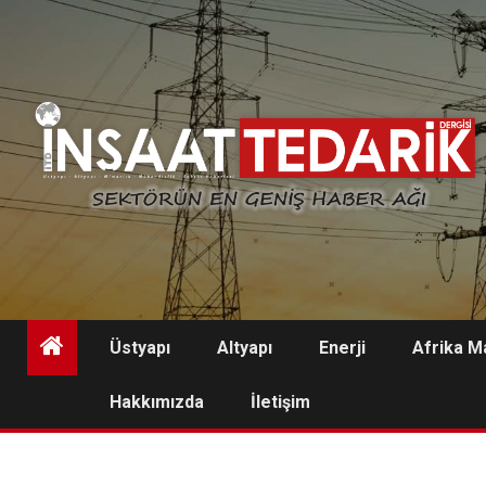
Skip
to
content
Üstyapı
Altyapı
Enerji
Afrika M
Hakkımızda
İletişim