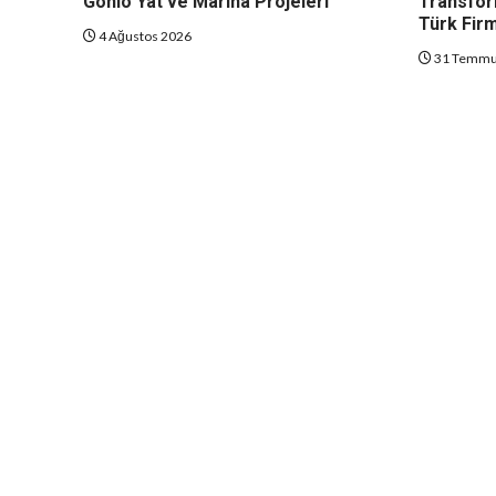
Gonio Yat ve Marina Projeleri
Transfor
Türk Fir
4 Ağustos 2026
31 Temmu