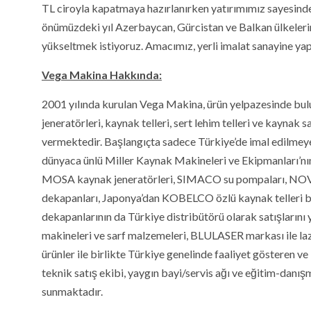
TL ciroyla kapatmaya hazırlanırken yatırımımız sayesinde
önümüzdeki yıl Azerbaycan, Gürcistan ve Balkan ülkelerinde
yükseltmek istiyoruz. Amacımız, yerli imalat sanayine yap
Vega Makina Hakkında:
2001 yılında kurulan Vega Makina, ürün yelpazesinde bul
jeneratörleri, kaynak telleri, sert lehim telleri ve kaynak
vermektedir. Başlangıçta sadece Türkiye’de imal edilmeyen
dünyaca ünlü Miller Kaynak Makineleri ve Ekipmanları’nı
MOSA kaynak jeneratörleri, SIMACO su pompaları, NOVOFI
dekapanları, Japonya’dan KOBELCO özlü kaynak telleri bu
dekapanlarının da Türkiye distribütörü olarak satışlar
makineleri ve sarf malzemeleri, BLULASER markası ile laz
ürünler ile birlikte Türkiye genelinde faaliyet gösteren 
teknik satış ekibi, yaygın bayi/servis ağı ve eğitim-danış
sunmaktadır.