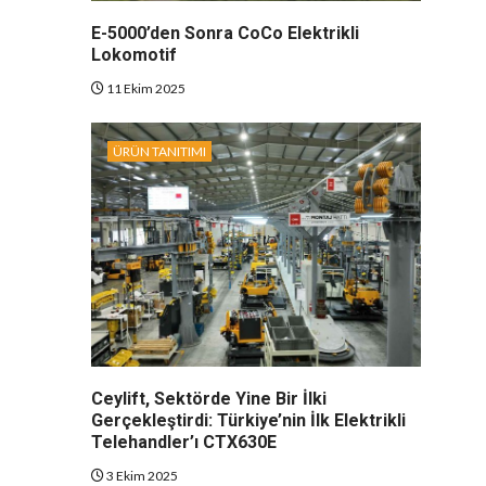
E-5000’den Sonra CoCo Elektrikli
Lokomotif
11 Ekim 2025
ÜRÜN TANITIMI
Ceylift, Sektörde Yine Bir İlki
Gerçekleştirdi: Türkiye’nin İlk Elektrikli
Telehandler’ı CTX630E
3 Ekim 2025