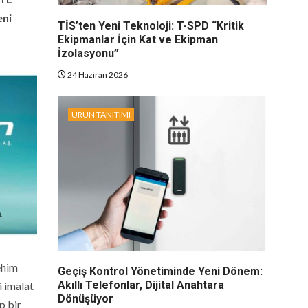
eni
TİS’ten Yeni Teknoloji: T-SPD “Kritik
Ekipmanlar İçin Kat ve Ekipman
İzolasyonu”
24 Haziran 2026
ÜRÜN TANITIMI
ehim
Geçiş Kontrol Yönetiminde Yeni Dönem:
Akıllı Telefonlar, Dijital Anahtara
i imalat
Dönüşüyor
p bir