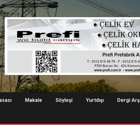
asası
Makale
Söyleşi
Yurtdışı
Dergi Arş