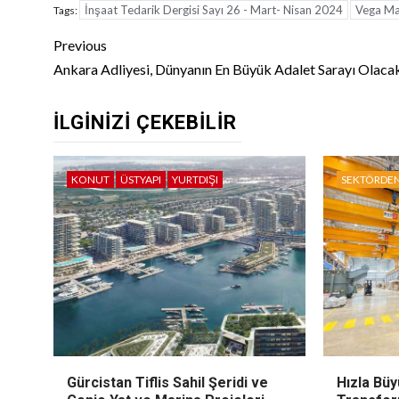
İnşaat Tedarik Dergisi Sayı 26 - Mart- Nisan 2024
Vega Ma
Tags:
Continue
Previous
Reading
Ankara Adliyesi, Dünyanın En Büyük Adalet Sarayı Olaca
İLGINIZI ÇEKEBILIR
KONUT
ÜSTYAPI
YURTDIŞI
SEKTÖRDE
Gürcistan Tiflis Sahil Şeridi ve
Hızla Bü