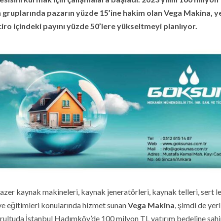
n gruplarında pazarın yüzde 15’ine hakim olan Vega Makina, y
n ciro içindeki payını yüzde 50’lere yükseltmeyi planlıyor.
er kaynak makineleri, kaynak jeneratörleri, kaynak telleri, sert l
 ve eğitimleri konularında hizmet sunan
Vega Makina
, şimdi de yerl
oğrultuda İstanbul Hadımköy’de 100 milyon TL yatırım bedeline sahi