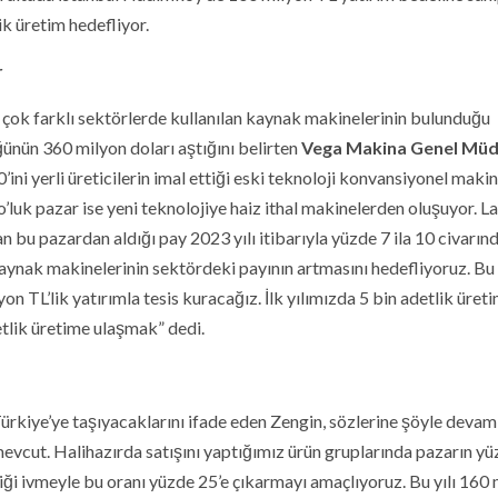
ik üretim hedefliyor.
r
i çok farklı sektörlerde kullanılan kaynak makinelerinin bulunduğu
ünün 360 milyon doları aştığını belirten
Vega Makina Genel Mü
ini yerli üreticilerin imal ettiği eski teknoloji konvansiyonel makin
’luk pazar ise yeni teknolojiye haiz ithal makinelerden oluşuyor. L
bu pazardan aldığı pay 2023 yılı itibarıyla yüzde 7 ila 10 civarın
nak makinelerinin sektördeki payının artmasını hedefliyoruz. Bu
 TL’lik yatırımla tesis kuracağız. İlk yılımızda 5 bin adetlik üret
tlik üretime ulaşmak” dedi.
Türkiye’ye taşıyacaklarını ifade eden Zengin, sözlerine şöyle devam 
 mevcut. Halihazırda satışını yaptığımız ürün gruplarında pazarın y
iği ivmeyle bu oranı yüzde 25’e çıkarmayı amaçlıyoruz. Bu yılı 160