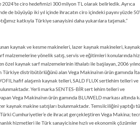
 2024’te ciro hedefimizi 300 milyon TL olarak belirledik. Ayrıca
 de büyüyüp iki yıl içinde ihracatın ciro içindeki payını yüzde 50’
tığımız katkıyla Türkiye sanayisini daha yukarılara taşımak.”
unan kaynak ve kesme makineleri, lazer kaynak makineleri, kaynak
 sarf malzemelerine yönelik satış, servis ve eğitimleri konularında h
 özel kaynak sarf malzemelerinin ithalatı ile başlayan, 2006 yılın
n Türkiye distribütörlüğünü alan Vega Makina’nın ürün gamında İta
L hafif alaşımlı kaynak telleri, SALD FLUX sertlehim telleri ve
lunmaktadır. Yerli marka SENTES-BİR sert lehim telleri ve
ını yapan Vega Makina’nın ürün gamında BLUWELD markası altında 
er kaynak makine satışları bulunmaktadır. Temsilciliğini yaptığı t
ve Türki Cumhuriyetler’e de ihracat gerçekleştiren Vega Makina; tec
manlık hizmetleri ile Türk sanayicisine hızlı ve ekonomik çözümler