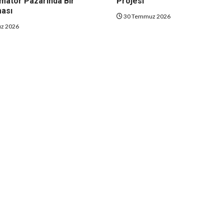
matör Pazarında Bir
Projesi
ması
30 Temmuz 2026
z 2026