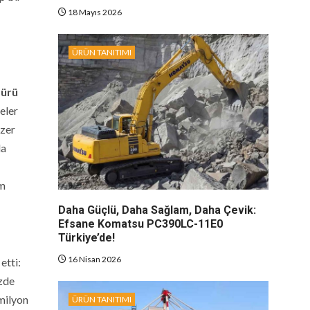
18 Mayıs 2026
ÜRÜN TANITIMI
dürü
eler
azer
da
im
Daha Güçlü, Daha Sağlam, Daha Çevik:
Efsane Komatsu PC390LC-11E0
Türkiye’de!
16 Nisan 2026
etti:
üzde
 milyon
ÜRÜN TANITIMI