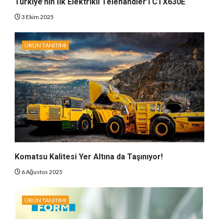
Türkiye’nin İlk Elektrikli Telehandler’ı CTX630E
3 Ekim 2025
ÜRÜN TANITIMI
Komatsu Kalitesi Yer Altına da Taşınıyor!
6 Ağustos 2025
ÜRÜN TANITIMI