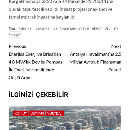
Kargalıhanbaba 3230 Ada 44 Parselde 23.703,14 m2
olarak tapu tescili yapıldı, inşaat projesi onaylandı ve
temel atılarak inşaatına başlanıldı.
Fabrika
Sakarya
Sanifoam Endüstri ve Tüketim Ürünleri
Tags:
Sanayi
Continue
Previous
Next
Reading
Enerjisa Enerji ve Brisa’dan
Antalya Havalimanı’na 2,5
4,8 MW’lık Dev Isı Pompası
Milyar Avroluk Finansman
İle Enerji Verimliliğinde
Paketi
Güçlü Adım
İLGINIZI ÇEKEBILIR
KONUT
ÜSTYAPI
YURTDIŞI