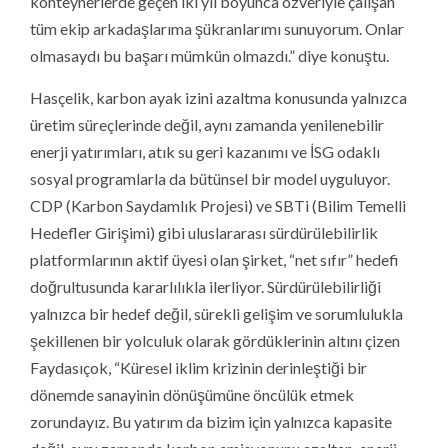
konteynerlerde geçen iki yıl boyunca özveriyle çalışan
tüm ekip arkadaşlarıma şükranlarımı sunuyorum. Onlar
olmasaydı bu başarı mümkün olmazdı.” diye konuştu.
Hasçelik, karbon ayak izini azaltma konusunda yalnızca
üretim süreçlerinde değil, aynı zamanda yenilenebilir
enerji yatırımları, atık su geri kazanımı ve İSG odaklı
sosyal programlarla da bütünsel bir model uyguluyor.
CDP (Karbon Saydamlık Projesi) ve SBTi (Bilim Temelli
Hedefler Girişimi) gibi uluslararası sürdürülebilirlik
platformlarının aktif üyesi olan şirket, “net sıfır” hedefi
doğrultusunda kararlılıkla ilerliyor. Sürdürülebilirliği
yalnızca bir hedef değil, sürekli gelişim ve sorumlulukla
şekillenen bir yolculuk olarak gördüklerinin altını çizen
Faydasıçok, “Küresel iklim krizinin derinleştiği bir
dönemde sanayinin dönüşümüne öncülük etmek
zorundayız. Bu yatırım da bizim için yalnızca kapasite