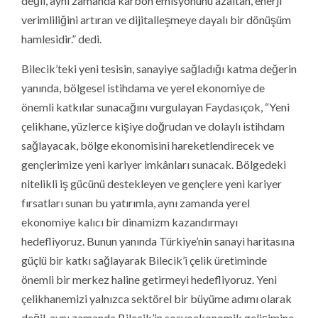
değil, aynı zamanda karbon emisyonunu azaltan, enerji
verimliliğini artıran ve dijitalleşmeye dayalı bir dönüşüm
hamlesidir.” dedi.
Bilecik’teki yeni tesisin, sanayiye sağladığı katma değerin
yanında, bölgesel istihdama ve yerel ekonomiye de
önemli katkılar sunacağını vurgulayan Faydasıçok, “Yeni
çelikhane, yüzlerce kişiye doğrudan ve dolaylı istihdam
sağlayacak, bölge ekonomisini hareketlendirecek ve
gençlerimize yeni kariyer imkânları sunacak. Bölgedeki
nitelikli iş gücünü destekleyen ve gençlere yeni kariyer
fırsatları sunan bu yatırımla, aynı zamanda yerel
ekonomiye kalıcı bir dinamizm kazandırmayı
hedefliyoruz. Bunun yanında Türkiye’nin sanayi haritasına
güçlü bir katkı sağlayarak Bilecik’i çelik üretiminde
önemli bir merkez haline getirmeyi hedefliyoruz. Yeni
çelikhanemizi yalnızca sektörel bir büyüme adımı olarak
değil, aynı zamanda Bilecik’in sosyoekonomik gelişimine