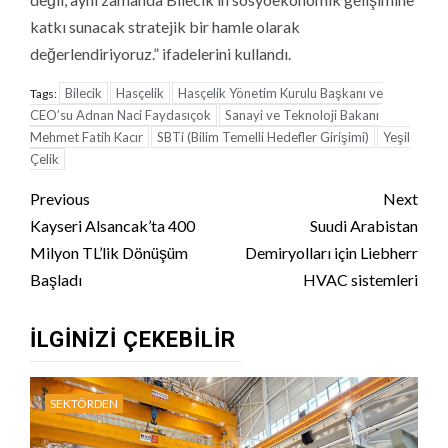
katkı sunacak stratejik bir hamle olarak
değerlendiriyoruz.” ifadelerini kullandı.
Bilecik
Hasçelik
Hasçelik Yönetim Kurulu Başkanı ve
Tags:
CEO’su Adnan Naci Faydasıçok
Sanayi ve Teknoloji Bakanı
Mehmet Fatih Kacır
SBTi (Bilim Temelli Hedefler Girişimi)
Yeşil
Çelik
Continue
Previous
Next
Reading
Kayseri Alsancak’ta 400
Suudi Arabistan
Milyon TL’lik Dönüşüm
Demiryolları için Liebherr
Başladı
HVAC sistemleri
İLGINIZI ÇEKEBILIR
SEKTÖRDEN