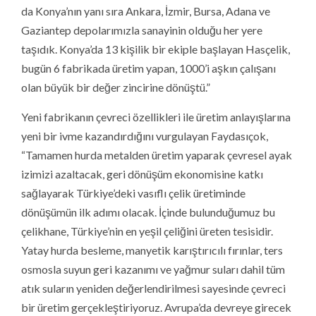
da Konya’nın yanı sıra Ankara, İzmir, Bursa, Adana ve
Gaziantep depolarımızla sanayinin olduğu her yere
taşıdık. Konya’da 13 kişilik bir ekiple başlayan Hasçelik,
bugün 6 fabrikada üretim yapan, 1000’i aşkın çalışanı
olan büyük bir değer zincirine dönüştü.”
Yeni fabrikanın çevreci özellikleri ile üretim anlayışlarına
yeni bir ivme kazandırdığını vurgulayan Faydasıçok,
“Tamamen hurda metalden üretim yaparak çevresel ayak
izimizi azaltacak, geri dönüşüm ekonomisine katkı
sağlayarak Türkiye’deki vasıflı çelik üretiminde
dönüşümün ilk adımı olacak. İçinde bulunduğumuz bu
çelikhane, Türkiye’nin en yeşil çeliğini üreten tesisidir.
Yatay hurda besleme, manyetik karıştırıcılı fırınlar, ters
osmosla suyun geri kazanımı ve yağmur suları dahil tüm
atık suların yeniden değerlendirilmesi sayesinde çevreci
bir üretim gerçekleştiriyoruz. Avrupa’da devreye girecek