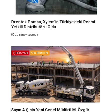
Drentek Pompa, Xylem’in Türkiye’deki Resmi
Yetkili Distribütörü Oldu
29 Temmuz 2026
İŞ DÜNYASI
SEKTÖRDEN
Sayın A.Ş’nin Yeni Genel Müdürü M. Özgür