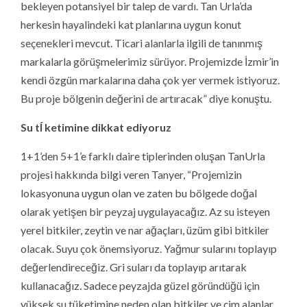
bekleyen potansiyel bir talep de vardı. Tan Urla’da
herkesin hayalindeki kat planlarına uygun konut
seçenekleri mevcut. Ticari alanlarla ilgili de tanınmış
markalarla görüşmelerimiz sürüyor. Projemizde İzmir’in
kendi özgün markalarına daha çok yer vermek istiyoruz.
Bu proje bölgenin değerini de artıracak” diye konuştu.
Su tÍ ketimine dikkat ediyoruz
1+1’den 5+1’e farklı daire tiplerinden oluşan TanUrla
projesi hakkında bilgi veren Tanyer, “Projemizin
lokasyonuna uygun olan ve zaten bu bölgede doğal
olarak yetişen bir peyzaj uygulayacağız. Az su isteyen
yerel bitkiler, zeytin ve nar ağaçları, üzüm gibi bitkiler
olacak. Suyu çok önemsiyoruz. Yağmur sularını toplayıp
değerlendireceğiz. Gri suları da toplayıp arıtarak
kullanacağız. Sadece peyzajda güzel göründüğü için
yüksek su tüketimine neden olan bitkiler ve çim alanlar