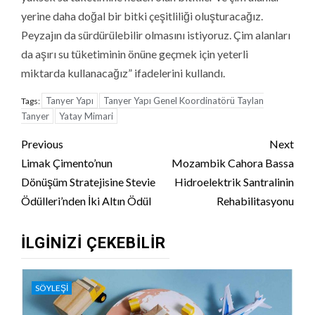
yerine daha doğal bir bitki çeşitliliği oluşturacağız.
Peyzajın da sürdürülebilir olmasını istiyoruz. Çim alanları
da aşırı su tüketiminin önüne geçmek için yeterli
miktarda kullanacağız” ifadelerini kullandı.
Tanyer Yapı
Tanyer Yapı Genel Koordinatörü Taylan
Tags:
Tanyer
Yatay Mimari
Continue
Previous
Next
Reading
Limak Çimento’nun
Mozambik Cahora Bassa
Dönüşüm Stratejisine Stevie
Hidroelektrik Santralinin
Ödülleri’nden İki Altın Ödül
Rehabilitasyonu
İLGINIZI ÇEKEBILIR
SÖYLEŞI