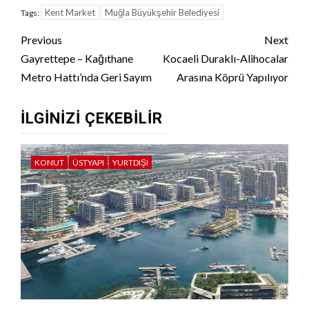
Kent Market
Muğla Büyükşehir Belediyesi
Tags:
Continue
Previous
Next
Reading
Gayrettepe – Kağıthane
Kocaeli Duraklı-Alihocalar
Metro Hattı’nda Geri Sayım
Arasına Köprü Yapılıyor
İLGINIZI ÇEKEBILIR
KONUT
ÜSTYAPI
YURTDIŞI