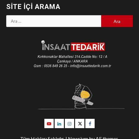
SITE İÇI ARAMA
Arama:
Youtube
Linkedin
İnstagram
Twitter
Facebook
Tüm Hakları Saklıdır.
|
Newsium
by AF themes.