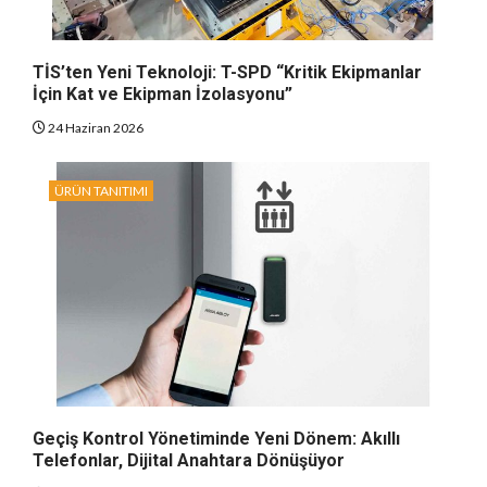
TİS’ten Yeni Teknoloji: T-SPD “Kritik Ekipmanlar
İçin Kat ve Ekipman İzolasyonu”
24 Haziran 2026
ÜRÜN TANITIMI
Geçiş Kontrol Yönetiminde Yeni Dönem: Akıllı
Telefonlar, Dijital Anahtara Dönüşüyor