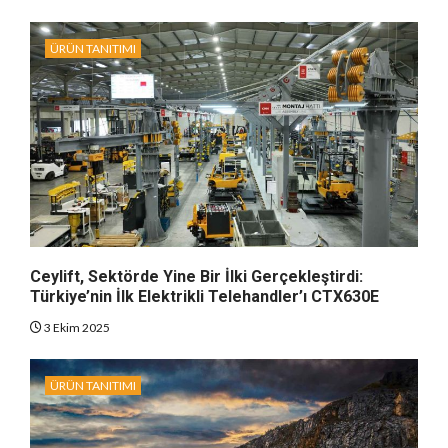
ÜRÜN TANITIMI
Ceylift, Sektörde Yine Bir İlki Gerçekleştirdi:
Türkiye’nin İlk Elektrikli Telehandler’ı CTX630E
3 Ekim 2025
ÜRÜN TANITIMI