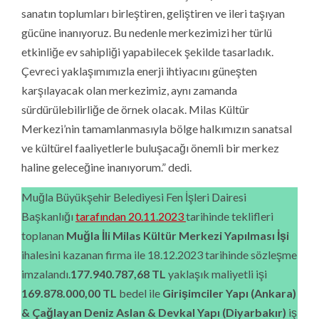
sanatın toplumları birleştiren, geliştiren ve ileri taşıyan
gücüne inanıyoruz. Bu nedenle merkezimizi her türlü
etkinliğe ev sahipliği yapabilecek şekilde tasarladık.
Çevreci yaklaşımımızla enerji ihtiyacını güneşten
karşılayacak olan merkezimiz, aynı zamanda
sürdürülebilirliğe de örnek olacak. Milas Kültür
Merkezi’nin tamamlanmasıyla bölge halkımızın sanatsal
ve kültürel faaliyetlerle buluşacağı önemli bir merkez
haline geleceğine inanıyorum.” dedi.
Muğla Büyükşehir Belediyesi Fen İşleri Dairesi
Başkanlığı
tarafından 20.11.2023
tarihinde teklifleri
toplanan
Muğla İli Milas Kültür Merkezi Yapılması
İşi
ihalesini kazanan firma ile 18.12.2023 tarihinde sözleşme
imzalandı.
177.940.787,68
TL
yaklaşık maliyetli işi
169.878.000,00
TL
bedel ile
Girişimciler Yapı
(Ankara)
& Çağlayan Deniz Aslan & Devkal Yapı (Diyarbakır)
iş