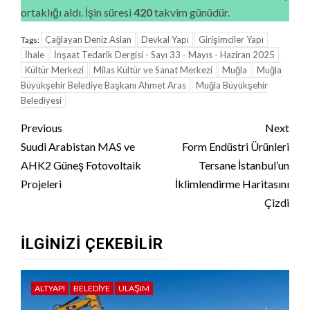
ortaklığı aldı. İşin süresi
420
takvim günüdür.
Çağlayan Deniz Aslan
Devkal Yapı
Girişimciler Yapı
Tags:
İhale
İnşaat Tedarik Dergisi - Sayı 33 - Mayıs - Haziran 2025
Kültür Merkezi
Milas Kültür ve Sanat Merkezi
Muğla
Muğla
Büyükşehir Belediye Başkanı Ahmet Aras
Muğla Büyükşehir
Belediyesi
Continue
Previous
Next
Reading
Suudi Arabistan MAS ve
Form Endüstri Ürünleri
AHK2 Güneş Fotovoltaik
Tersane İstanbul’un
Projeleri
İklimlendirme Haritasını
Çizdi
İLGINIZI ÇEKEBILIR
ALTYAPI
BELEDIYE
ULAŞIM