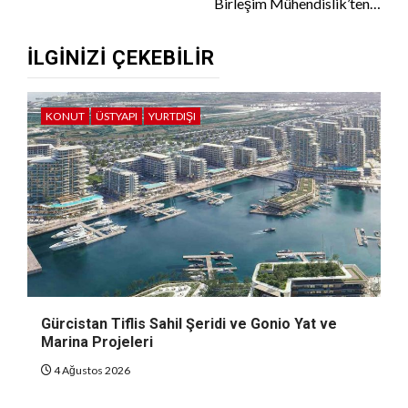
Birleşim Mühendislik’ten…
İLGINIZI ÇEKEBILIR
KONUT
ÜSTYAPI
YURTDIŞI
Gürcistan Tiflis Sahil Şeridi ve Gonio Yat ve
Marina Projeleri
4 Ağustos 2026