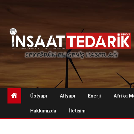
Skip
to
content
Üstyapı
Altyapı
Enerji
Afrika M
Hakkımızda
İletişim