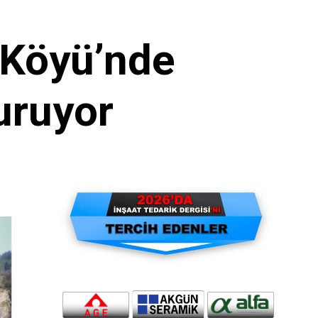
 Köyü’nde
uruyor