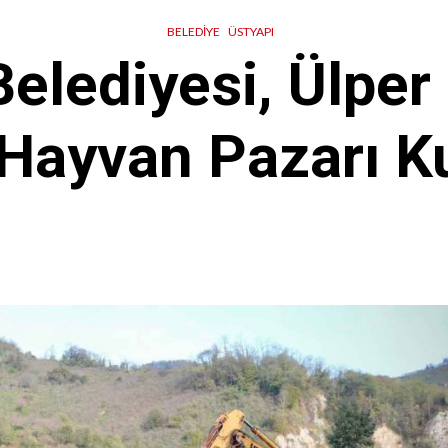
BELEDIYE
ÜSTYAPI
Belediyesi, Ülper
 Hayvan Pazarı K