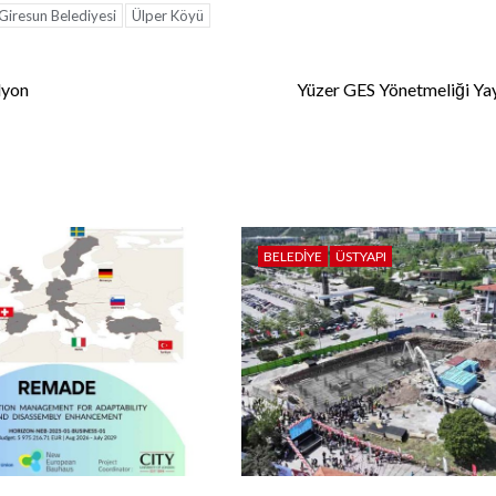
Giresun Belediyesi
Ülper Köyü
lyon
Yüzer GES Yönetmeliği Ya
BELEDIYE
ÜSTYAPI