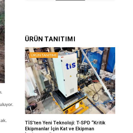
ÜRÜN TANITIMI
ÜRÜN TANITIMI
ı.
uluyor.
cak.
TİS’ten Yeni Teknoloji: T-SPD “Kritik
Ekipmanlar İçin Kat ve Ekipman