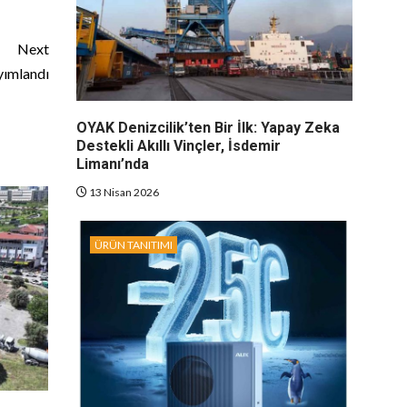
Next
yımlandı
OYAK Denizcilik’ten Bir İlk: Yapay Zeka
Destekli Akıllı Vinçler, İsdemir
Limanı’nda
13 Nisan 2026
ÜRÜN TANITIMI