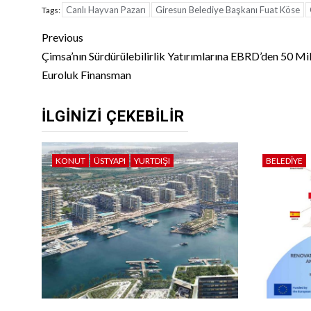
Canlı Hayvan Pazarı
Giresun Belediye Başkanı Fuat Köse
Tags:
Continue
Previous
Reading
Çimsa’nın Sürdürülebilirlik Yatırımlarına EBRD’den 50 Mi
Euroluk Finansman
İLGINIZI ÇEKEBILIR
KONUT
ÜSTYAPI
YURTDIŞI
BELEDIYE