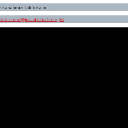
kanalımızı takibe alın…
utube.com/@insaattedarikdergisi