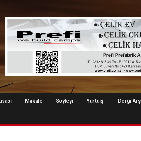
asası
Makale
Söyleşi
Yurtdışı
Dergi Arş