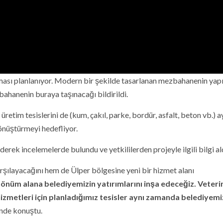
lması planlanıyor. Modern bir şekilde tasarlanan mezbahanenin yap
hanenin buraya taşınacağı bildirildi.
üretim tesislerini de (kum, çakıl, parke, bordür, asfalt, beton vb.) a
önüştürmeyi hedefliyor.
ek incelemelerde bulundu ve yetkililerden projeyle ilgili bilgi ald
arşılayacağını hem de Ülper bölgesine yeni bir hizmet alanı
dönüm alana belediyemizin yatırımlarını inşa edeceğiz. Veteri
zmetleri için planladığımız tesisler aynı zamanda belediyemi
nde konuştu.