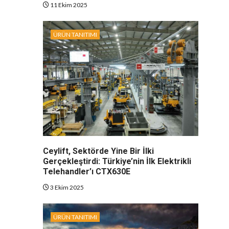
11 Ekim 2025
ÜRÜN TANITIMI
Ceylift, Sektörde Yine Bir İlki
Gerçekleştirdi: Türkiye’nin İlk Elektrikli
Telehandler’ı CTX630E
3 Ekim 2025
ÜRÜN TANITIMI