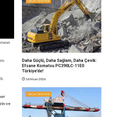
ÜRÜN TANITIMI
ımının
ynı
Daha Güçlü, Daha Sağlam, Daha Çevik:
Efsane Komatsu PC390LC-11E0
Türkiye’de!
ı.
16 Nisan 2026
ÜRÜN TANITIMI
ner
zin ve