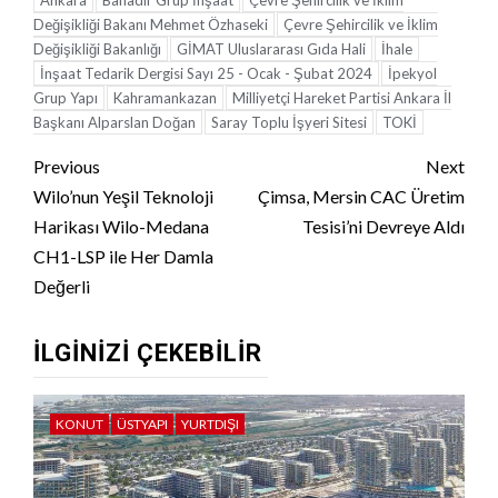
Ankara
Bahadır Grup İnşaat
Çevre Şehircilik ve İklim
Değişikliği Bakanı Mehmet Özhaseki
Çevre Şehircilik ve İklim
Değişikliği Bakanlığı
GİMAT Uluslararası Gıda Hali
İhale
İnşaat Tedarik Dergisi Sayı 25 - Ocak - Şubat 2024
İpekyol
Grup Yapı
Kahramankazan
Milliyetçi Hareket Partisi Ankara İl
Başkanı Alparslan Doğan
Saray Toplu İşyeri Sitesi
TOKİ
Continue
Previous
Next
Reading
Wilo’nun Yeşil Teknoloji
Çimsa, Mersin CAC Üretim
Harikası Wilo-Medana
Tesisi’ni Devreye Aldı
CH1-LSP ile Her Damla
Değerli
İLGINIZI ÇEKEBILIR
KONUT
ÜSTYAPI
YURTDIŞI