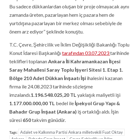
Bu sadece dükkanlardan oluşan bir proje olmayacak aynı
zamanda üreten, pazarlayan hem iç pazara hem de
yurtdışına pazarlayan bir merkez olması sebebiyle de
önem arz ediyor” şeklinde konuştu.
T.C. Çevre, Şehircilik ve İklim Değişikliği Bakanlığı Toplu
Konut İdaresi Başkanlığı
tarafından 03.07.2023
tarihinde
teklifleri toplanan
Ankara İli Kahramankazan İlçesi
Saray Mahallesi Saray Toplu İşyeri Sitesi 1. Etap 1.
Bölge 210 Adet Dükkan İnşaatı İşi
ihalesini kazanan
firma ile 24.08.2023 tarihinde sözleşme
imzalandı.
1.196.548.025,20
TL
yaklaşık maliyetli işi
1.177.000.000,00
TL
bedel ile
İpekyol Grup Yapı &
Bahadır Grup İnşaat
(Ankara)
iş ortaklığı aldı. İşin
süresi
650
takvim günüdür.
Adalet ve Kalkınma Partisi Ankara milletvekili Fuat Oktay
Tags: