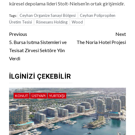
küresel depolama lideri Stolt-Nielsen’in ortak girişimidir.
Ceyhan Organize Sanayi Bölgesi
Ceyhan Polipropilen
Tags:
Üretim Tesisi
Rönesans Holding
Wood
Continue
Previous
Next
Reading
5. Bursa Isıtma Sistemleri ve
The Noria Hotel Projesi
Tesisat Zirvesi Sektöre Yön
Verdi
İLGINIZI ÇEKEBILIR
KONUT
ÜSTYAPI
YURTDIŞI