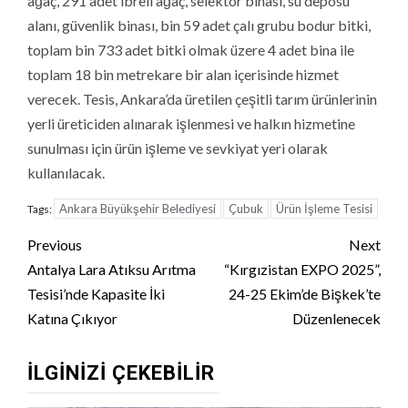
ağaç, 291 adet ibreli ağaç, selektör binası, su deposu
alanı, güvenlik binası, bin 59 adet çalı grubu bodur bitki,
toplam bin 733 adet bitki olmak üzere 4 adet bina ile
toplam 18 bin metrekare bir alan içerisinde hizmet
verecek. Tesis, Ankara’da üretilen çeşitli tarım ürünlerinin
yerli üreticiden alınarak işlenmesi ve halkın hizmetine
sunulması için ürün işleme ve sevkiyat yeri olarak
kullanılacak.
Ankara Büyükşehir Belediyesi
Çubuk
Ürün İşleme Tesisi
Tags:
Continue
Previous
Next
Reading
Antalya Lara Atıksu Arıtma
“Kırgızistan EXPO 2025”,
Tesisi’nde Kapasite İki
24-25 Ekim’de Bişkek’te
Katına Çıkıyor
Düzenlenecek
İLGINIZI ÇEKEBILIR