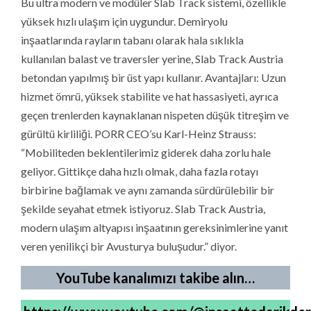
Bu ultra modern ve modüler Slab Track sistemi, özellikle
yüksek hızlı ulaşım için uygundur. Demiryolu
inşaatlarında rayların tabanı olarak hala sıklıkla
kullanılan balast ve traversler yerine, Slab Track Austria
betondan yapılmış bir üst yapı kullanır. Avantajları: Uzun
hizmet ömrü, yüksek stabilite ve hat hassasiyeti, ayrıca
geçen trenlerden kaynaklanan nispeten düşük titreşim ve
gürültü kirliliği. PORR CEO’su Karl-Heinz Strauss:
“Mobiliteden beklentilerimiz giderek daha zorlu hale
geliyor. Gittikçe daha hızlı olmak, daha fazla rotayı
birbirine bağlamak ve aynı zamanda sürdürülebilir bir
şekilde seyahat etmek istiyoruz. Slab Track Austria,
modern ulaşım altyapısı inşaatının gereksinimlerine yanıt
veren yenilikçi bir Avusturya buluşudur.” diyor.
YouTube kanalımızı takibe alın…