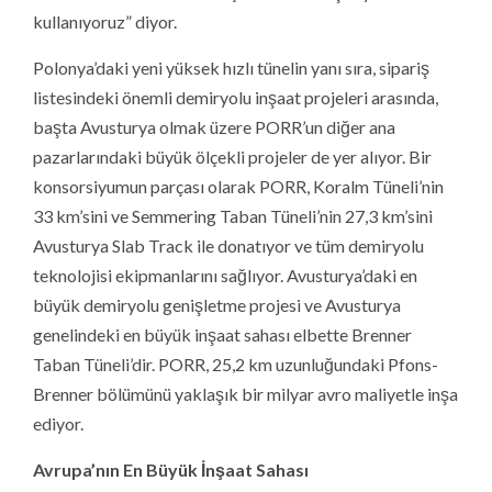
kullanıyoruz” diyor.
Polonya’daki yeni yüksek hızlı tünelin yanı sıra, sipariş
listesindeki önemli demiryolu inşaat projeleri arasında,
başta Avusturya olmak üzere PORR’un diğer ana
pazarlarındaki büyük ölçekli projeler de yer alıyor. Bir
konsorsiyumun parçası olarak PORR, Koralm Tüneli’nin
33 km’sini ve Semmering Taban Tüneli’nin 27,3 km’sini
Avusturya Slab Track ile donatıyor ve tüm demiryolu
teknolojisi ekipmanlarını sağlıyor. Avusturya’daki en
büyük demiryolu genişletme projesi ve Avusturya
genelindeki en büyük inşaat sahası elbette Brenner
Taban Tüneli’dir. PORR, 25,2 km uzunluğundaki Pfons-
Brenner bölümünü yaklaşık bir milyar avro maliyetle inşa
ediyor.
Avrupa’nın En Büyük İnşaat Sahası