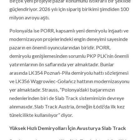
birçok yeni projeyle pazar konumunu istikrarlı bir şekilde
güçlendiriyor. 2026 yılı için sipariş birikimi şimdiden 100
milyon avroyu aştı.
Polonya’da ise PORR, kapsamlı yeni demiryolu inşaatı ve
modernizasyon projelerindeki engin deneyimi sayesinde
pazarın en önemli oyuncularından biridir. PORR,
demiryolu genişlemesinden sorumlu PKP PLK’nin önemli
yatırımlarının ön saflarında yer almaktadır. Bunlar
arasında LK354 Poznań-Piła demiryolu hattı sözleşmesi
ve LK356 Wągrowiec-Gołańcz hattının modernizasyonu
yer almaktadır. Strauss, “Polonya’daki başarımızın
nedenlerinden biri de Slab Track sistemimizin devreye
alınmasıdır. Slab Track Austria, örneğin Łódź’da ilk kez
tünelcilikte kullanılıyor” diyor.
Yüksek Hızlı Demiryolları İçin Avusturya Slab Track