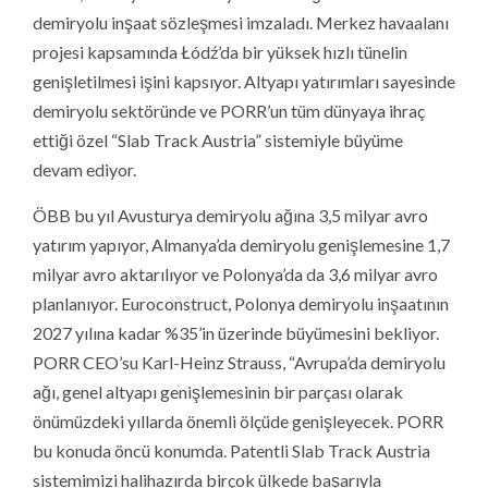
demiryolu inşaat sözleşmesi imzaladı. Merkez havaalanı
projesi kapsamında Łódź’da bir yüksek hızlı tünelin
genişletilmesi işini kapsıyor. Altyapı yatırımları sayesinde
demiryolu sektöründe ve PORR’un tüm dünyaya ihraç
ettiği özel “Slab Track Austria” sistemiyle büyüme
devam ediyor.
ÖBB bu yıl Avusturya demiryolu ağına 3,5 milyar avro
yatırım yapıyor, Almanya’da demiryolu genişlemesine 1,7
milyar avro aktarılıyor ve Polonya’da da 3,6 milyar avro
planlanıyor. Euroconstruct, Polonya demiryolu inşaatının
2027 yılına kadar %35’in üzerinde büyümesini bekliyor.
PORR CEO’su Karl-Heinz Strauss, “Avrupa’da demiryolu
ağı, genel altyapı genişlemesinin bir parçası olarak
önümüzdeki yıllarda önemli ölçüde genişleyecek. PORR
bu konuda öncü konumda. Patentli Slab Track Austria
sistemimizi halihazırda birçok ülkede başarıyla