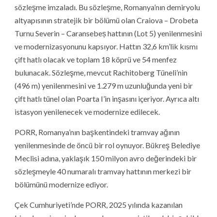
sözleşme imzaladı. Bu sözleşme, Romanya’nın demiryolu
altyapısının stratejik bir bölümü olan Craiova – Drobeta
Turnu Severin – Caransebeș hattının (Lot 5) yenilenmesini
ve modernizasyonunu kapsıyor. Hattın 32,6 km’lik kısmı
çift hatlı olacak ve toplam 18 köprü ve 54 menfez
bulunacak. Sözleşme, mevcut Rachitoberg Tüneli’nin
(496 m) yenilenmesini ve 1.279 m uzunluğunda yeni bir
çift hatlı tünel olan Poarta I’in inşasını içeriyor. Ayrıca altı
istasyon yenilenecek ve modernize edilecek.
PORR, Romanya’nın başkentindeki tramvay ağının
yenilenmesinde de öncü bir rol oynuyor. Bükreş Belediye
Meclisi adına, yaklaşık 150 milyon avro değerindeki bir
sözleşmeyle 40 numaralı tramvay hattının merkezi bir
bölümünü modernize ediyor.
Çek Cumhuriyeti’nde PORR, 2025 yılında kazanılan