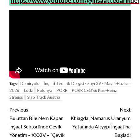
https://www.youtube.com/@insaattedarikder
Demiryolu
İnşaat Tedarik Dergisi - Sayı 39 - Mayıs-Haziran
Tags:
2026
Łódź
Polonya
PORR
PORR CEO'su Karl-Heinz
Strauss
Slab Track Austria
Continue
Previous
Next
Reading
Buluttan Bile Nem Kapan
Khiagda, Namarus Uranyum
İnşaat Sektöründe Çevik
Yatağında Altyapı İnşaatına
Yönetim – XXXIV – “Çevik
Başladı