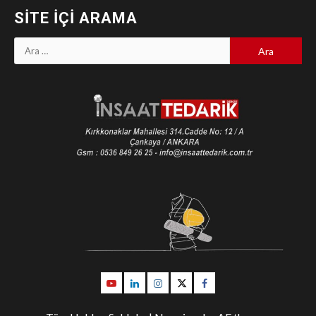
SITE İÇI ARAMA
Arama:
Youtube
Linkedin
İnstagram
Twitter
Facebook