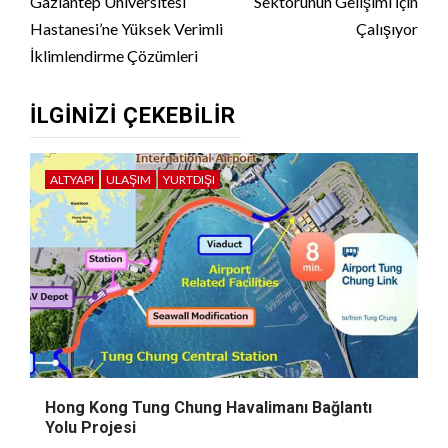
Gaziantep Üniversitesi
Sektörünün Gelişimi İçin
Hastanesi’ne Yüksek Verimli
Çalışıyor
İklimlendirme Çözümleri
İLGINIZI ÇEKEBILIR
ALTYAPI
ULAŞIM
YURTDIŞI
Hong Kong Tung Chung Havalimanı Bağlantı
Yolu Projesi