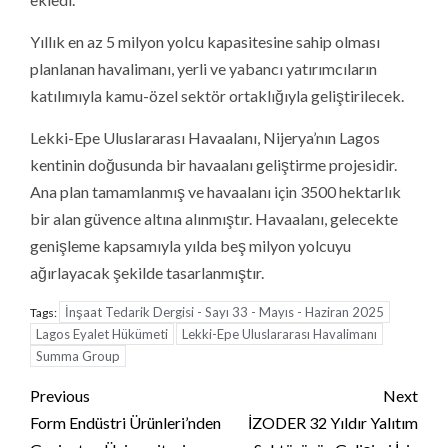
Yıllık en az 5 milyon yolcu kapasitesine sahip olması
planlanan havalimanı, yerli ve yabancı yatırımcıların
katılımıyla kamu-özel sektör ortaklığıyla geliştirilecek.
Lekki-Epe Uluslararası Havaalanı, Nijerya’nın Lagos
kentinin doğusunda bir havaalanı geliştirme projesidir.
Ana plan tamamlanmış ve havaalanı için 3500 hektarlık
bir alan güvence altına alınmıştır. Havaalanı, gelecekte
genişleme kapsamıyla yılda beş milyon yolcuyu
ağırlayacak şekilde tasarlanmıştır.
İnşaat Tedarik Dergisi - Sayı 33 - Mayıs - Haziran 2025
Tags:
Lagos Eyalet Hükümeti
Lekki-Epe Uluslararası Havalimanı
Summa Group
Continue
Previous
Next
Reading
Form Endüstri Ürünleri’nden
İZODER 32 Yıldır Yalıtım