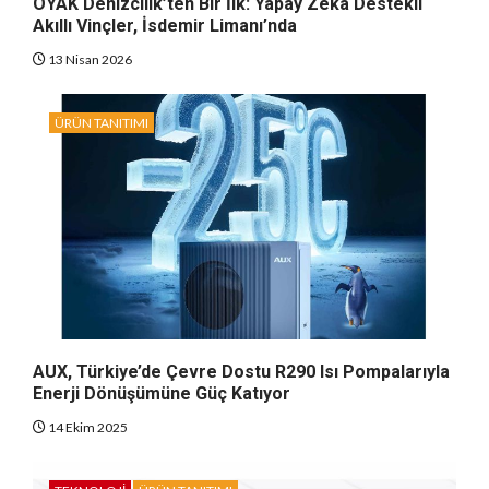
OYAK Denizcilik’ten Bir İlk: Yapay Zeka Destekli
Akıllı Vinçler, İsdemir Limanı’nda
13 Nisan 2026
ÜRÜN TANITIMI
AUX, Türkiye’de Çevre Dostu R290 Isı Pompalarıyla
Enerji Dönüşümüne Güç Katıyor
14 Ekim 2025