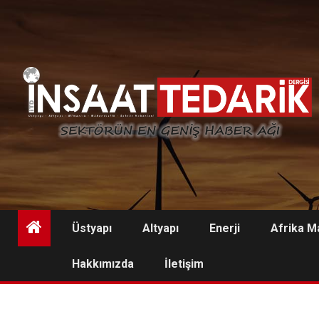
Skip
to
content
Üstyapı
Altyapı
Enerji
Afrika M
Hakkımızda
İletişim