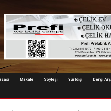
asası
Makale
Söyleşi
Yurtdışı
Dergi Arş