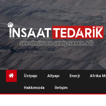
Skip
to
content
Üstyapı
Altyapı
Enerji
Afrika M
Hakkımızda
İletişim