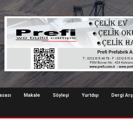
asası
Makale
Söyleşi
Yurtdışı
Dergi Arş