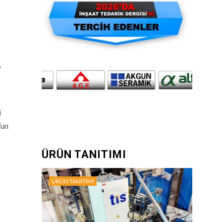
”
i
’un
ÜRÜN TANITIMI
ÜRÜN TANITIMI